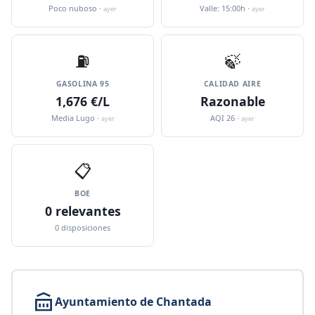
Poco nuboso ·
Valle: 15:00h ·
ayer
ayer
⛽️
🍃
GASOLINA 95
CALIDAD AIRE
1,676 €/L
Razonable
Media Lugo ·
AQI 26 ·
ayer
ayer
📋
BOE
0 relevantes
0 disposiciones
Ayuntamiento de Chantada