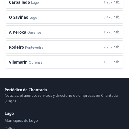
Carballedo
1.987 hab.
Lugo
O Saviñao
3.470 hab.
Lugo
A Peroxa
1.793 hab.
Ourense
Rodeiro
2.232 hab.
Pontevedra
Vilamarín
1.836 hab.
Ourense
Periódico de Chantada
Noticias, el tiempo, servicios y directorio de empresas en Chantada
(Lugo).
Lugo
Municipios de Lugo
Galicia