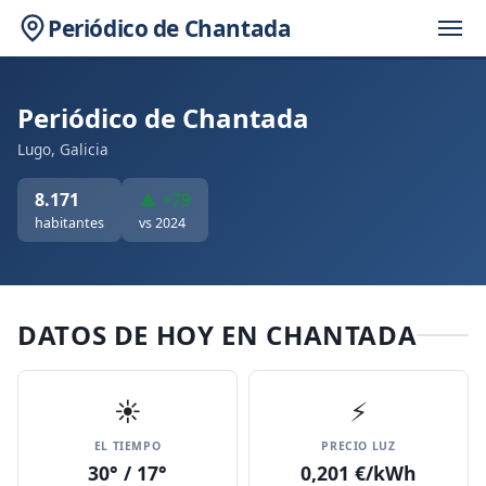
Periódico de Chantada
Periódico de Chantada
Lugo, Galicia
8.171
▲ +79
habitantes
vs 2024
DATOS DE HOY EN CHANTADA
☀️
⚡
EL TIEMPO
PRECIO LUZ
30° / 17°
0,201 €/kWh