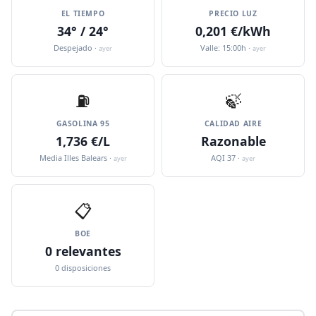
EL TIEMPO
PRECIO LUZ
34° / 24°
0,201 €/kWh
Despejado ·
Valle: 15:00h ·
ayer
ayer
⛽️
🍃
GASOLINA 95
CALIDAD AIRE
1,736 €/L
Razonable
Media Illes Balears ·
AQI 37 ·
ayer
ayer
📋
BOE
0 relevantes
0 disposiciones