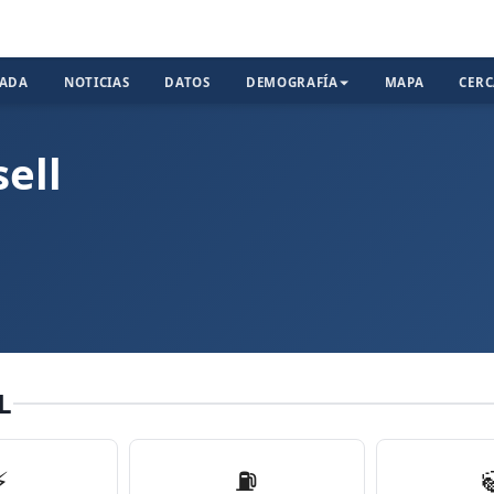
TADA
NOTICIAS
DATOS
DEMOGRAFÍA
MAPA
CER
ell
L
⚡
⛽️
