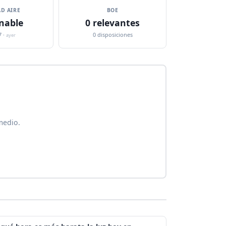
D AIRE
BOE
nable
0 relevantes
7 ·
0 disposiciones
ayer
medio.