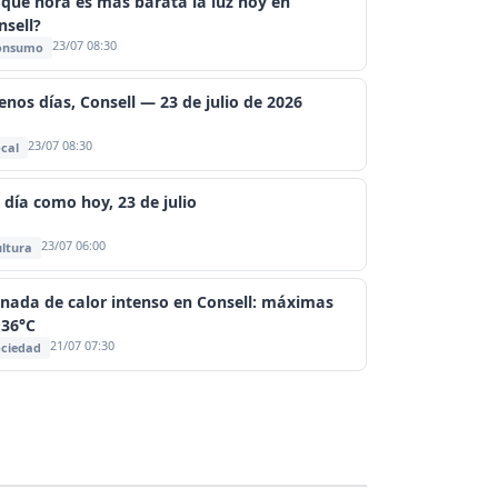
 qué hora es más barata la luz hoy en
nsell?
23/07 08:30
onsumo
enos días, Consell — 23 de julio de 2026
23/07 08:30
cal
 día como hoy, 23 de julio
23/07 06:00
ltura
rnada de calor intenso en Consell: máximas
 36°C
21/07 07:30
ciedad