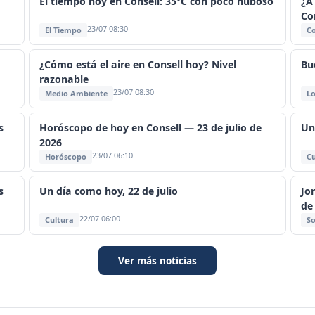
El tiempo hoy en Consell: 35°C con poco nuboso
¿A
Co
23/07 08:30
El Tiempo
C
¿Cómo está el aire en Consell hoy? Nivel
Bu
razonable
23/07 08:30
Medio Ambiente
Lo
s
Horóscopo de hoy en Consell — 23 de julio de
Un
2026
23/07 06:10
Horóscopo
Cu
s
Un día como hoy, 22 de julio
Jo
de
22/07 06:00
Cultura
So
Ver más noticias