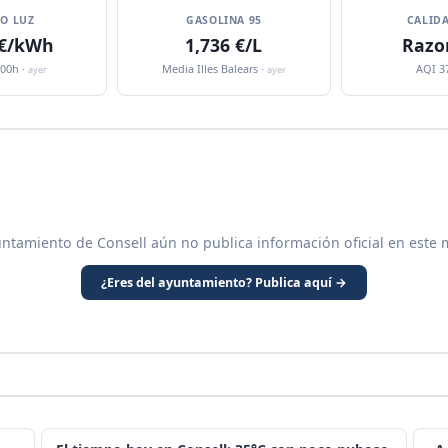
IO LUZ
GASOLINA 95
CALIDA
 €/kWh
1,736 €/L
Razo
:00h ·
Media Illes Balears ·
AQI 3
ayer
ayer
untamiento de Consell aún no publica información oficial en este 
¿Eres del ayuntamiento? Publica aquí →