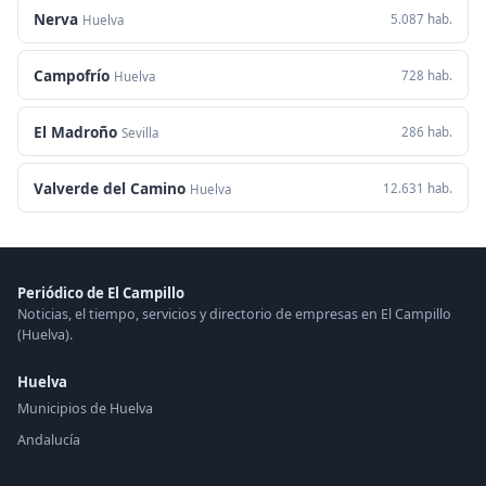
Nerva
5.087 hab.
Huelva
Campofrío
728 hab.
Huelva
El Madroño
286 hab.
Sevilla
Valverde del Camino
12.631 hab.
Huelva
Periódico de El Campillo
Noticias, el tiempo, servicios y directorio de empresas en El Campillo
(Huelva).
Huelva
Municipios de Huelva
Andalucía