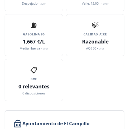
Despejado ·
Valle: 15:00h ·
ayer
ayer
⛽️
🍃
GASOLINA 95
CALIDAD AIRE
1,667 €/L
Razonable
Media Huelva ·
AQI 30 ·
ayer
ayer
📋
BOE
0 relevantes
0 disposiciones
Ayuntamiento de El Campillo