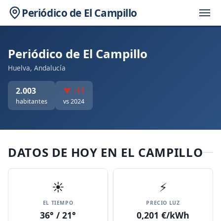
Periódico de El Campillo
Periódico de El Campillo
Huelva, Andalucía
2.003
▼ -11
habitantes
vs 2024
DATOS DE HOY EN EL CAMPILLO
☀️
⚡
EL TIEMPO
PRECIO LUZ
36° / 21°
0,201 €/kWh