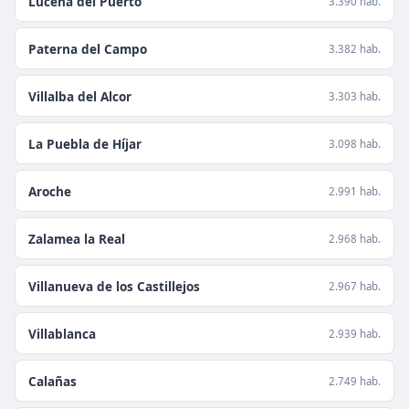
Lucena del Puerto
3.390 hab.
Paterna del Campo
3.382 hab.
Villalba del Alcor
3.303 hab.
La Puebla de Híjar
3.098 hab.
Aroche
2.991 hab.
Zalamea la Real
2.968 hab.
Villanueva de los Castillejos
2.967 hab.
Villablanca
2.939 hab.
Calañas
2.749 hab.