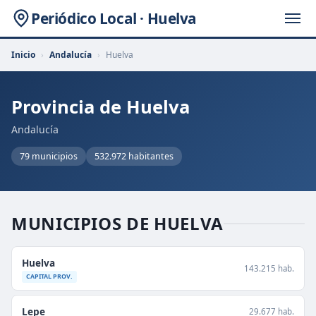
Periódico Local · Huelva
Inicio
›
Andalucía
›
Huelva
Provincia de Huelva
Andalucía
79 municipios
532.972 habitantes
MUNICIPIOS DE HUELVA
Huelva
143.215 hab.
CAPITAL PROV.
Lepe
29.677 hab.