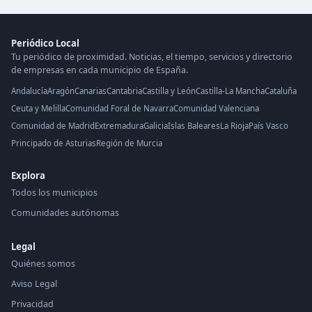
Periódico Local
Tu periódico de proximidad. Noticias, el tiempo, servicios y directorio
de empresas en cada municipio de España.
Andalucía
Aragón
Canarias
Cantabria
Castilla y León
Castilla-La Mancha
Cataluña
Ceuta y Melilla
Comunidad Foral de Navarra
Comunidad Valenciana
Comunidad de Madrid
Extremadura
Galicia
Islas Baleares
La Rioja
País Vasco
Principado de Asturias
Región de Murcia
Explora
Todos los municipios
Comunidades autónomas
Legal
Quiénes somos
Aviso Legal
Privacidad