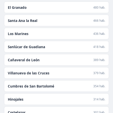
El Granado
480 hab.
Santa Ana la Real
466 hab.
Los Marines
436 hab.
Sanlúcar de Guadiana
418 hab.
Cañaveral de León
389 hab.
Villanueva de las Cruces
379 hab.
Cumbres de San Bartolomé
354 hab.
Hinojales
314 hab.
Cortelazor
302 hab.