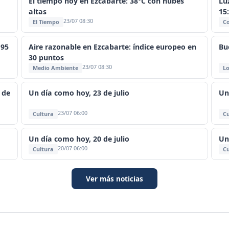
El tiempo hoy en Ezcabarte: 38°C con nubes
Lu
altas
15
23/07 08:30
El Tiempo
C
 95
Aire razonable en Ezcabarte: índice europeo en
Bu
30 puntos
23/07 08:30
Medio Ambiente
Lo
 de
Un día como hoy, 23 de julio
Un
23/07 06:00
Cultura
Cu
Un día como hoy, 20 de julio
Un
20/07 06:00
Cultura
Cu
Ver más noticias