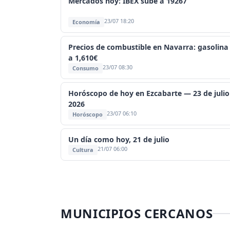
Mercados hoy: IBEX sube a 19267
23/07 18:20
Economía
Precios de combustible en Navarra: gasolina
a 1,610€
23/07 08:30
Consumo
Horóscopo de hoy en Ezcabarte — 23 de julio
2026
23/07 06:10
Horóscopo
Un día como hoy, 21 de julio
21/07 06:00
Cultura
MUNICIPIOS CERCANOS