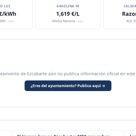
IO LUZ
GASOLINA 95
CALIDA
 €/kWh
1,619 €/L
Razo
:00h ·
Media Navarra ·
AQI 3
ayer
ayer
ntamiento de Ezcabarte aún no publica información oficial en este
¿Eres del ayuntamiento? Publica aquí →