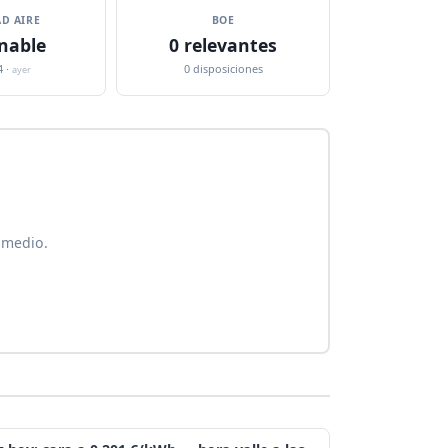
D AIRE
BOE
nable
0 relevantes
4 ·
0 disposiciones
ayer
 medio.