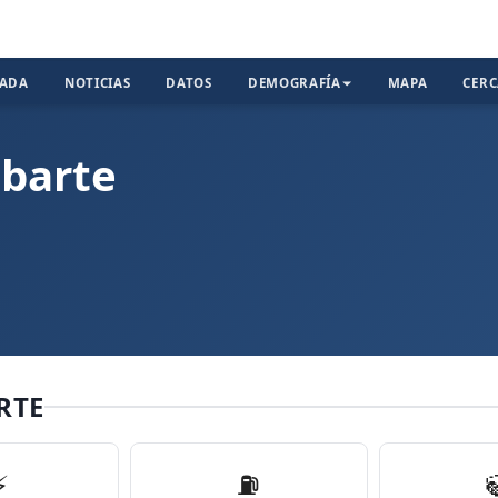
TADA
NOTICIAS
DATOS
DEMOGRAFÍA
MAPA
CER
abarte
RTE
⚡
⛽️
