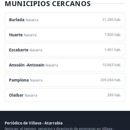
MUNICIPIOS CERCANOS
Burlada
21.280 hab.
Navarra
Huarte
7.900 hab.
Navarra
Ezcabarte
1.901 hab.
Navarra
Ansoáin -Antsoain
10.663 hab.
Navarra
Pamplona
209.094 hab.
Navarra
Olaibar
399 hab.
Navarra
Periódico de Villava - Atarrabia
Noticias, el tiempo, servicios y directorio de empresas en Villava -