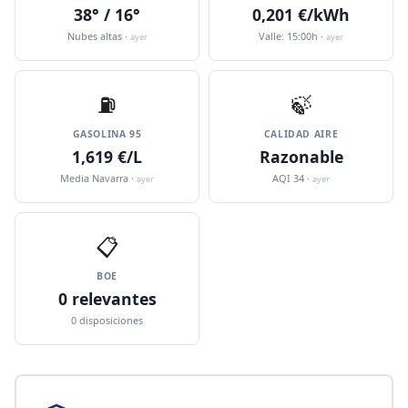
38° / 16°
0,201 €/kWh
Nubes altas ·
Valle: 15:00h ·
ayer
ayer
⛽️
🍃
GASOLINA 95
CALIDAD AIRE
1,619 €/L
Razonable
Media Navarra ·
AQI 34 ·
ayer
ayer
📋
BOE
0 relevantes
0 disposiciones