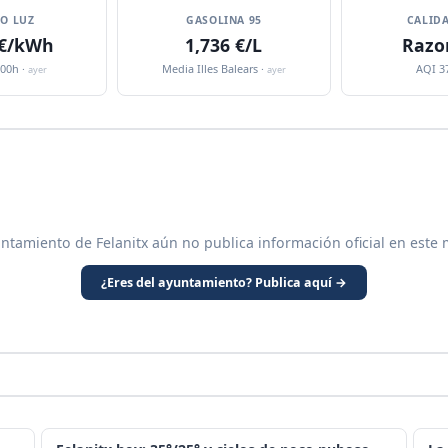
IO LUZ
GASOLINA 95
CALIDA
 €/kWh
1,736 €/L
Razo
:00h ·
Media Illes Balears ·
AQI 3
ayer
ayer
untamiento de Felanitx aún no publica información oficial en este 
¿Eres del ayuntamiento? Publica aquí →