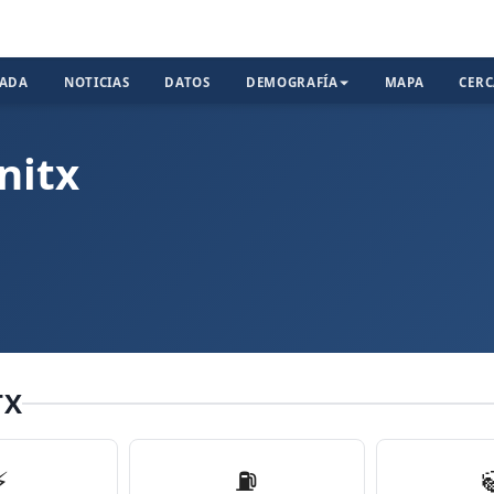
TADA
NOTICIAS
DATOS
DEMOGRAFÍA
MAPA
CER
nitx
TX
⚡
⛽️
