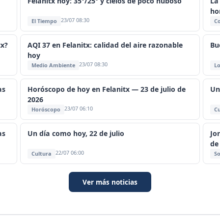
Felanitx hoy: 35°/25° y cielos de poco nuboso
La
ho
23/07 08:30
El Tiempo
C
tx?
AQI 37 en Felanitx: calidad del aire razonable
Bu
hoy
23/07 08:30
Medio Ambiente
Lo
as
Horóscopo de hoy en Felanitx — 23 de julio de
Un
2026
23/07 06:10
Horóscopo
Cu
as
Un día como hoy, 22 de julio
Jo
de
22/07 06:00
Cultura
So
Ver más noticias