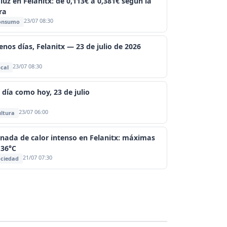
 luz en Felanitx: de 0,113€ a 0,381€ según la
ra
23/07 08:30
onsumo
enos días, Felanitx — 23 de julio de 2026
23/07 08:30
cal
 día como hoy, 23 de julio
23/07 06:00
ltura
rnada de calor intenso en Felanitx: máximas
 36°C
21/07 07:30
ciedad