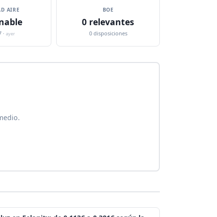
D AIRE
BOE
nable
0 relevantes
7 ·
0 disposiciones
ayer
medio.