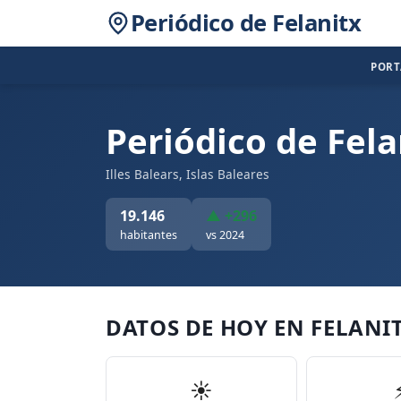
Periódico de Felanitx
POR
Periódico de Fela
Illes Balears, Islas Baleares
19.146
▲ +296
habitantes
vs 2024
DATOS DE HOY EN FELANI
☀️