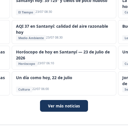
Santanyí hoy: 35°/25° y cielos de poco nuboso
La
ho
23/07 08:30
El Tiempo
C
AQI 37 en Santanyí: calidad del aire razonable
Bu
hoy
23/07 08:30
Medio Ambiente
Lo
mas
Horóscopo de hoy en Santanyí — 23 de julio de
Un
2026
23/07 06:10
Horóscopo
Cu
mas
Un día como hoy, 22 de julio
Jo
de
22/07 06:00
Cultura
So
Ver más noticias