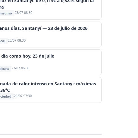
 luz en Santanyí: de 0,113€ a 0,381€ según la
ra
23/07 08:30
onsumo
enos días, Santanyí — 23 de julio de 2026
23/07 08:30
cal
 día como hoy, 23 de julio
23/07 06:00
ltura
rnada de calor intenso en Santanyí: máximas
 36°C
21/07 07:30
ciedad