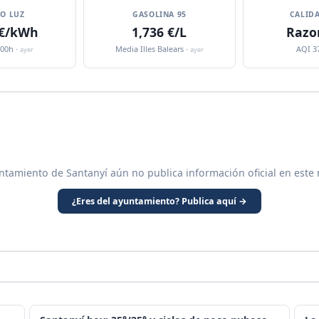
IO LUZ
GASOLINA 95
CALIDA
 €/kWh
1,736 €/L
Razo
:00h ·
Media Illes Balears ·
AQI 3
ayer
ayer
ntamiento de Santanyí aún no publica información oficial en este
¿Eres del ayuntamiento? Publica aquí →