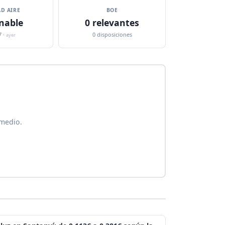
D AIRE
BOE
nable
0 relevantes
7 ·
0 disposiciones
ayer
 medio.