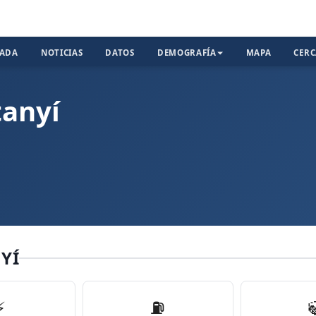
TADA
NOTICIAS
DATOS
DEMOGRAFÍA
MAPA
CER
tanyí
YÍ
⚡
⛽️
