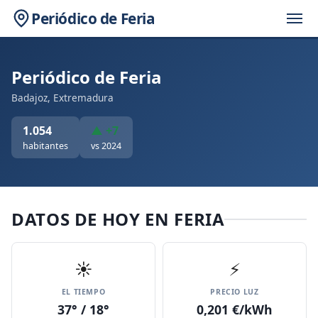
Periódico de Feria
Periódico de Feria
Badajoz, Extremadura
1.054
▲ +7
habitantes
vs 2024
DATOS DE HOY EN FERIA
☀️
⚡
EL TIEMPO
PRECIO LUZ
37° / 18°
0,201 €/kWh