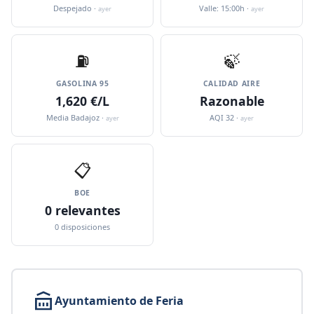
Despejado ·
Valle: 15:00h ·
ayer
ayer
⛽️
🍃
GASOLINA 95
CALIDAD AIRE
1,620 €/L
Razonable
Media Badajoz ·
AQI 32 ·
ayer
ayer
📋
BOE
0 relevantes
0 disposiciones
Ayuntamiento de Feria