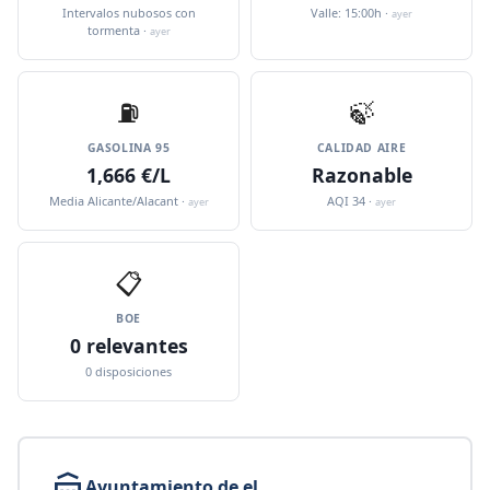
Intervalos nubosos con
Valle: 15:00h ·
ayer
tormenta ·
ayer
⛽️
🍃
GASOLINA 95
CALIDAD AIRE
1,666 €/L
Razonable
Media Alicante/Alacant ·
AQI 34 ·
ayer
ayer
📋
BOE
0 relevantes
0 disposiciones
Ayuntamiento de el