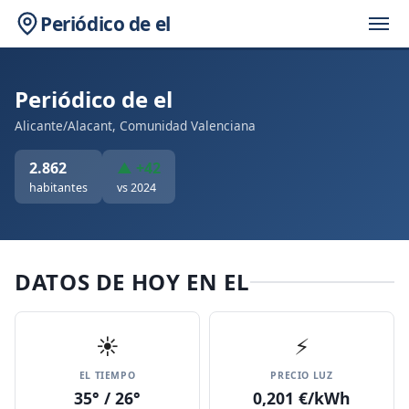
Periódico de el
Periódico de el
Alicante/Alacant, Comunidad Valenciana
2.862
▲ +42
habitantes
vs 2024
DATOS DE HOY EN EL
☀️
⚡
EL TIEMPO
PRECIO LUZ
35° / 26°
0,201 €/kWh