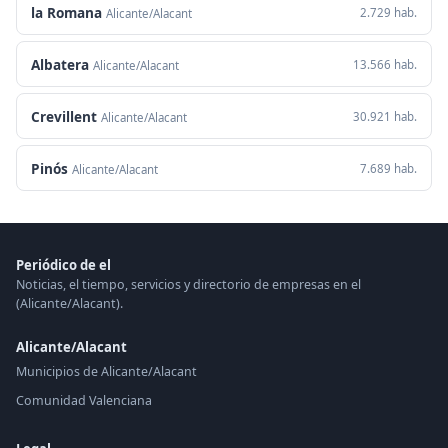
la Romana
2.729 hab.
Alicante/Alacant
Albatera
13.566 hab.
Alicante/Alacant
Crevillent
30.921 hab.
Alicante/Alacant
Pinós
7.689 hab.
Alicante/Alacant
Periódico de el
Noticias, el tiempo, servicios y directorio de empresas en el
(Alicante/Alacant).
Alicante/Alacant
Municipios de Alicante/Alacant
Comunidad Valenciana