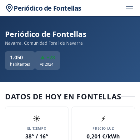
Periódico de Fontellas
Periódico de Fontellas
Navarra, Comunidad Foral de Navarra
1.050
▲ +28
habitantes
vs 2024
DATOS DE HOY EN FONTELLAS
☀️
⚡
EL TIEMPO
PRECIO LUZ
38° / 16°
0,201 €/kWh