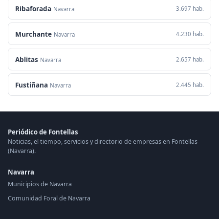
Ribaforada
3.697 hab.
Navarra
Murchante
4.230 hab.
Navarra
Ablitas
2.657 hab.
Navarra
Fustiñana
2.445 hab.
Navarra
Periódico de Fontellas
Noticias, el tiempo, servicios y directorio de empresas en Fontellas
(Navarra).
Navarra
Municipios de Navarra
Comunidad Foral de Navarra