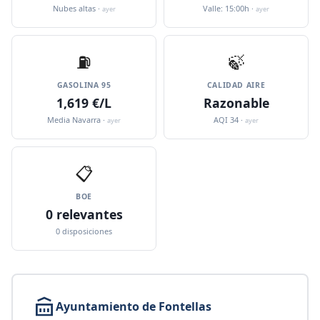
Nubes altas ·
Valle: 15:00h ·
ayer
ayer
⛽️
🍃
GASOLINA 95
CALIDAD AIRE
1,619 €/L
Razonable
Media Navarra ·
AQI 34 ·
ayer
ayer
📋
BOE
0 relevantes
0 disposiciones
Ayuntamiento de Fontellas