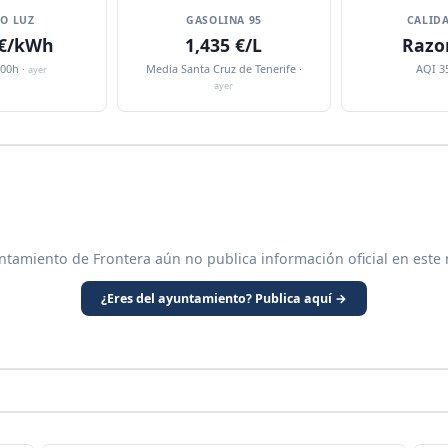
IO LUZ
GASOLINA 95
CALIDA
 €/kWh
1,435 €/L
Razo
:00h ·
Media Santa Cruz de Tenerife ·
AQI 3
ayer
ayer
ntamiento de Frontera aún no publica información oficial en este
¿Eres del ayuntamiento? Publica aquí →