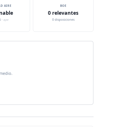
D AIRE
BOE
nable
0 relevantes
5 ·
0 disposiciones
ayer
 medio.