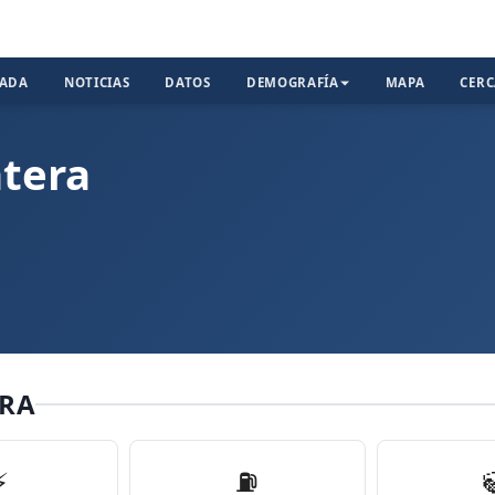
TADA
NOTICIAS
DATOS
DEMOGRAFÍA
MAPA
CER
ntera
ERA
⚡
⛽️
