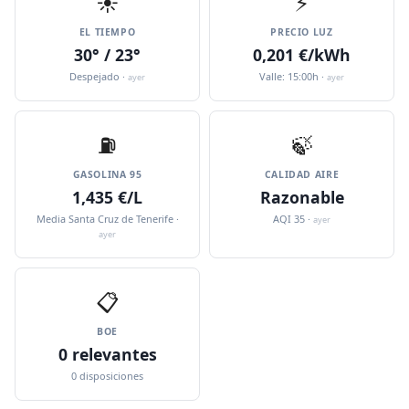
☀️
⚡
EL TIEMPO
PRECIO LUZ
30° / 23°
0,201 €/kWh
Despejado ·
Valle: 15:00h ·
ayer
ayer
⛽️
🍃
GASOLINA 95
CALIDAD AIRE
1,435 €/L
Razonable
Media Santa Cruz de Tenerife ·
AQI 35 ·
ayer
ayer
📋
BOE
0 relevantes
0 disposiciones