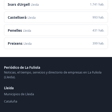
Ivars dUrgell
1.741 hab.
Lleida
Castellserà
993 hab.
Lleida
Penelles
431 hab.
Lleida
Preixens
399 hab.
Lleida
Periódico de La Fuliola
Noticias, el tiempo, servicios y directorio de empresas en La Fuliola
(Lleida).
Lleida
Municipios de Lleida
Cataluña