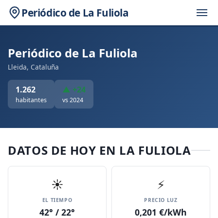
Periódico de La Fuliola
Periódico de La Fuliola
Lleida, Cataluña
1.262
▲ +24
habitantes
vs 2024
DATOS DE HOY EN LA FULIOLA
☀️
⚡
EL TIEMPO
PRECIO LUZ
42° / 22°
0,201 €/kWh