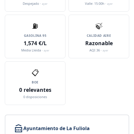
Despejado ·
Valle: 15:00h ·
ayer
ayer
⛽️
🍃
GASOLINA 95
CALIDAD AIRE
1,574 €/L
Razonable
Media Lleida ·
AQI 36 ·
ayer
ayer
📋
BOE
0 relevantes
0 disposiciones
Ayuntamiento de La Fuliola