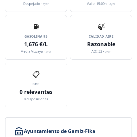
Despejado ·
Valle: 15:00h ·
ayer
ayer
⛽️
🍃
GASOLINA 95
CALIDAD AIRE
1,676 €/L
Razonable
Media Vizcaya ·
AQI 32 ·
ayer
ayer
📋
BOE
0 relevantes
0 disposiciones
Ayuntamiento de Gamiz-Fika