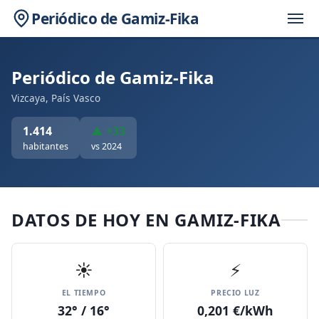
Periódico de Gamiz-Fika
Periódico de Gamiz-Fika
Vizcaya, País Vasco
1.414
▲ +33
habitantes
vs 2024
DATOS DE HOY EN GAMIZ-FIKA
☀️
⚡
EL TIEMPO
PRECIO LUZ
32° / 16°
0,201 €/kWh