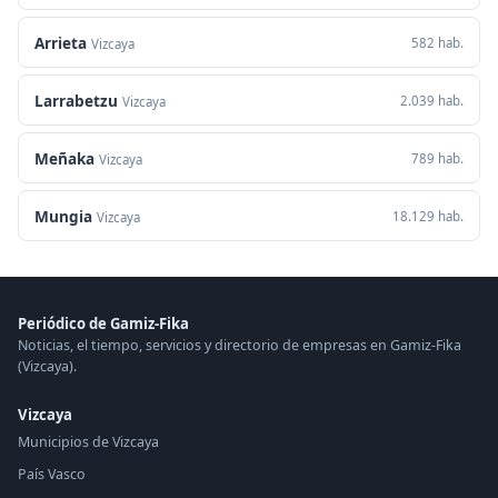
Arrieta
582 hab.
Vizcaya
Larrabetzu
2.039 hab.
Vizcaya
Meñaka
789 hab.
Vizcaya
Mungia
18.129 hab.
Vizcaya
Periódico de Gamiz-Fika
Noticias, el tiempo, servicios y directorio de empresas en Gamiz-Fika
(Vizcaya).
Vizcaya
Municipios de Vizcaya
País Vasco