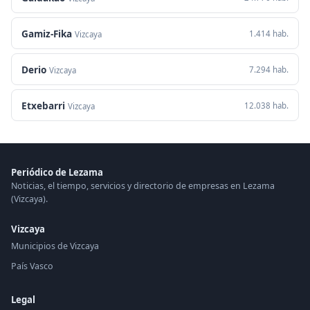
Gamiz-Fika
1.414 hab.
Vizcaya
Derio
7.294 hab.
Vizcaya
Etxebarri
12.038 hab.
Vizcaya
Periódico de Lezama
Noticias, el tiempo, servicios y directorio de empresas en Lezama
(Vizcaya).
Vizcaya
Municipios de Vizcaya
País Vasco
Legal