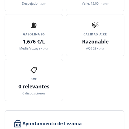
Despejado ·
Valle: 15:00h ·
ayer
ayer
⛽️
🍃
GASOLINA 95
CALIDAD AIRE
1,676 €/L
Razonable
Media Vizcaya ·
AQI 32 ·
ayer
ayer
📋
BOE
0 relevantes
0 disposiciones
Ayuntamiento de Lezama