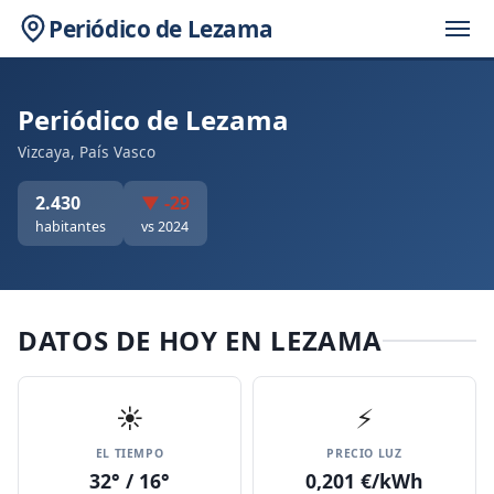
Periódico de Lezama
Periódico de Lezama
Vizcaya, País Vasco
2.430
▼ -29
habitantes
vs 2024
DATOS DE HOY EN LEZAMA
☀️
⚡
EL TIEMPO
PRECIO LUZ
32° / 16°
0,201 €/kWh