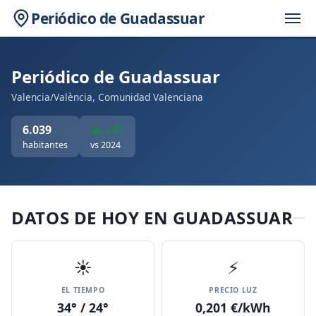
Periódico de Guadassuar
Periódico de Guadassuar
Valencia/València, Comunidad Valenciana
6.039
▲ +47
habitantes
vs 2024
DATOS DE HOY EN GUADASSUAR
☀️
⚡
EL TIEMPO
PRECIO LUZ
34° / 24°
0,201 €/kWh