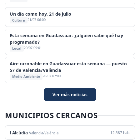
Un día como hoy, 21 de julio
21/07 06:00
Cultura
Esta semana en Guadassuar: ¿alguien sabe qué hay
programado?
20/07 09:01
Local
Aire razonable en Guadassuar esta semana — puesto
57 de Valencia/València
20/07 07:00
Medio Ambiente
Ver más noticias
MUNICIPIOS CERCANOS
l Alcúdia
12.587 hab.
Valencia/València