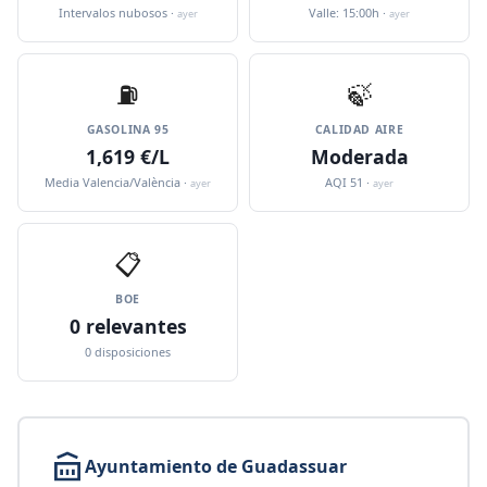
Intervalos nubosos ·
Valle: 15:00h ·
ayer
ayer
⛽️
🍃
GASOLINA 95
CALIDAD AIRE
1,619 €/L
Moderada
Media Valencia/València ·
AQI 51 ·
ayer
ayer
📋
BOE
0 relevantes
0 disposiciones
Ayuntamiento de Guadassuar