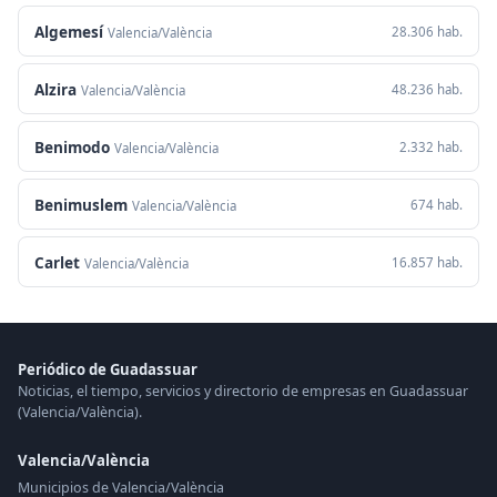
Algemesí
28.306 hab.
Valencia/València
Alzira
48.236 hab.
Valencia/València
Benimodo
2.332 hab.
Valencia/València
Benimuslem
674 hab.
Valencia/València
Carlet
16.857 hab.
Valencia/València
Periódico de Guadassuar
Noticias, el tiempo, servicios y directorio de empresas en Guadassuar
(Valencia/València).
Valencia/València
Municipios de Valencia/València