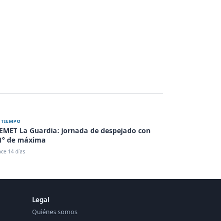
L TIEMPO
EMET La Guardia: jornada de despejado con
1° de máxima
ce 14 días
Legal
Quiénes somos