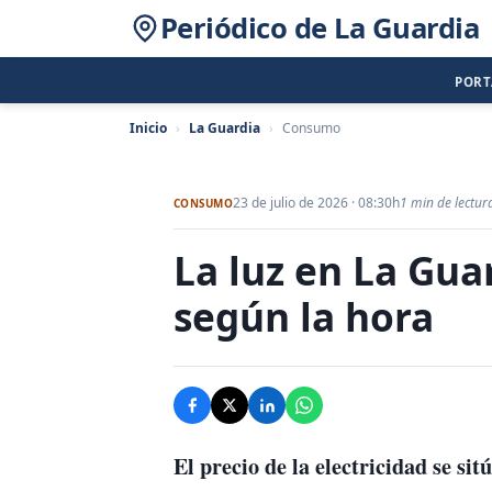
Periódico de La Guardia
POR
Inicio
›
La Guardia
›
Consumo
23 de julio de 2026 · 08:30h
1 min de lectur
CONSUMO
La luz en La Guar
según la hora
El precio de la electricidad se s