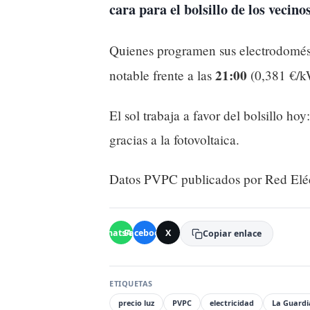
cara para el bolsillo de los vecin
Quienes programen sus electrodomés
21:00
notable frente a las
(0,381 €/k
El sol trabaja a favor del bolsillo hoy
gracias a la fotovoltaica.
Datos PVPC publicados por Red Eléc
WhatsApp
Facebook
X
Copiar enlace
ETIQUETAS
precio luz
PVPC
electricidad
La Guardi