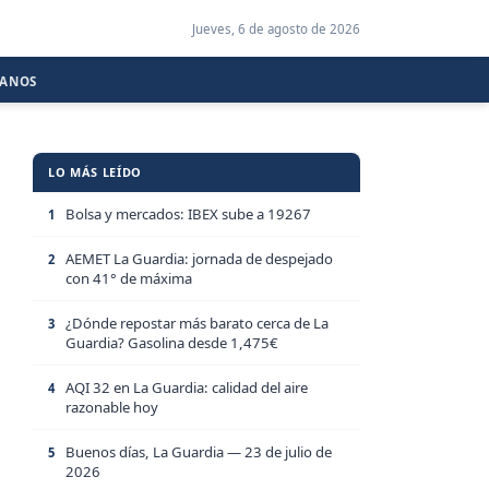
Jueves, 6 de agosto de 2026
CANOS
LO MÁS LEÍDO
Bolsa y mercados: IBEX sube a 19267
1
AEMET La Guardia: jornada de despejado
2
con 41° de máxima
¿Dónde repostar más barato cerca de La
3
Guardia? Gasolina desde 1,475€
AQI 32 en La Guardia: calidad del aire
4
razonable hoy
Buenos días, La Guardia — 23 de julio de
5
2026