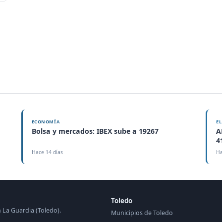
ECONOMÍA
E
Bolsa y mercados: IBEX sube a 19267
A
4
Hace 14 días
Ha
Toledo
n La Guardia (Toledo).
Municipios de Toledo