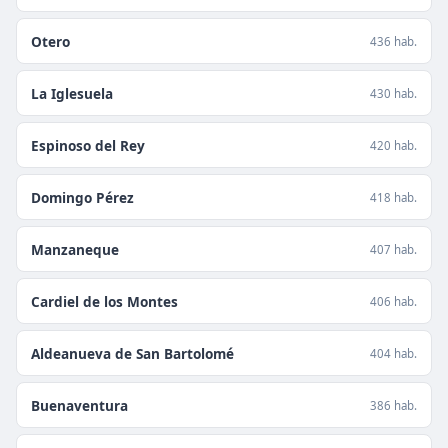
Otero
436 hab.
La Iglesuela
430 hab.
Espinoso del Rey
420 hab.
Domingo Pérez
418 hab.
Manzaneque
407 hab.
Cardiel de los Montes
406 hab.
Aldeanueva de San Bartolomé
404 hab.
Buenaventura
386 hab.