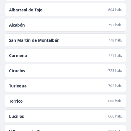
Albarreal de Tajo
804 hab.
Alcabón
792 hab.
San Martín de Montalbán
778 hab.
Carmena
771 hab.
Ciruelos
723 hab.
Turleque
702 hab.
Torrico
688 hab.
Lucillos
666 hab.