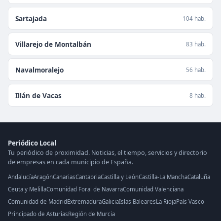
Sartajada
104 hab.
Villarejo de Montalbán
83 hab.
Navalmoralejo
56 hab.
Illán de Vacas
8 hab.
Periódico Local
Tu periódico de proximidad. Noticias, el tiempo, servicios y directorio
de empresas en cada municipio de España.
Andalucía
Aragón
Canarias
Cantabria
Castilla y León
Castilla-La Mancha
Cataluña
Ceuta y Melilla
Comunidad Foral de Navarra
Comunidad Valenciana
Comunidad de Madrid
Extremadura
Galicia
Islas Baleares
La Rioja
País Vasco
Principado de Asturias
Región de Murcia