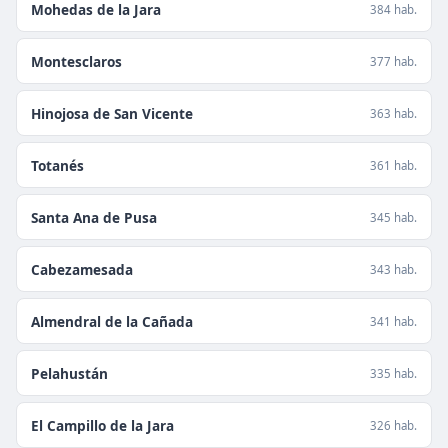
Mohedas de la Jara
384 hab.
Montesclaros
377 hab.
Hinojosa de San Vicente
363 hab.
Totanés
361 hab.
Santa Ana de Pusa
345 hab.
Cabezamesada
343 hab.
Almendral de la Cañada
341 hab.
Pelahustán
335 hab.
El Campillo de la Jara
326 hab.