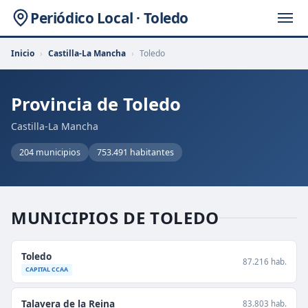
Periódico Local · Toledo
Inicio
›
Castilla-La Mancha
›
Toledo
Provincia de Toledo
Castilla-La Mancha
204 municipios
753.491 habitantes
MUNICIPIOS DE TOLEDO
Toledo
87.216 hab.
CAPITAL CCAA
Talavera de la Reina
83.803 hab.