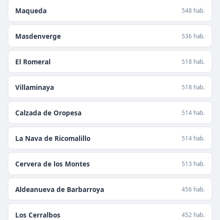
Maqueda
548 hab.
Masdenverge
536 hab.
El Romeral
518 hab.
Villaminaya
518 hab.
Calzada de Oropesa
514 hab.
La Nava de Ricomalillo
514 hab.
Cervera de los Montes
513 hab.
Aldeanueva de Barbarroya
456 hab.
Los Cerralbos
452 hab.