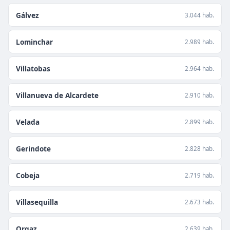
Gálvez
3.044 hab.
Lominchar
2.989 hab.
Villatobas
2.964 hab.
Villanueva de Alcardete
2.910 hab.
Velada
2.899 hab.
Gerindote
2.828 hab.
Cobeja
2.719 hab.
Villasequilla
2.673 hab.
Orgaz
2.639 hab.