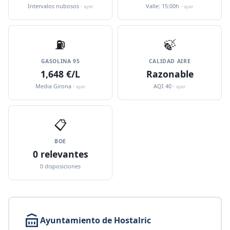
Intervalos nubosos ·
Valle: 15:00h ·
ayer
ayer
⛽️
🍃
GASOLINA 95
CALIDAD AIRE
1,648 €/L
Razonable
Media Girona ·
AQI 40 ·
ayer
ayer
📋
BOE
0 relevantes
0 disposiciones
Ayuntamiento de Hostalric