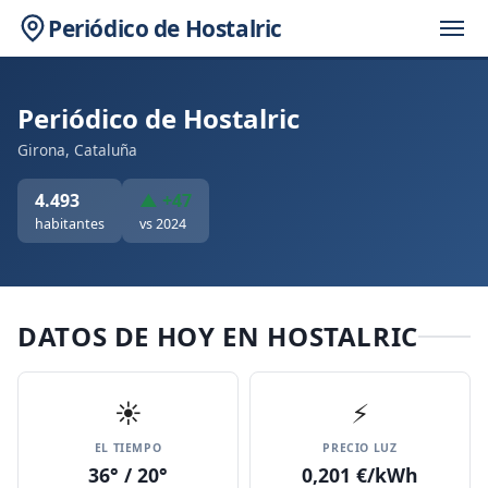
Periódico de Hostalric
Periódico de Hostalric
Girona, Cataluña
4.493
▲ +47
habitantes
vs 2024
DATOS DE HOY EN HOSTALRIC
☀️
⚡
EL TIEMPO
PRECIO LUZ
36° / 20°
0,201 €/kWh