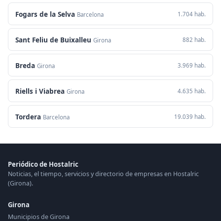
Fogars de la Selva
1.704 hab.
Barcelona
Sant Feliu de Buixalleu
882 hab.
Girona
Breda
3.969 hab.
Girona
Riells i Viabrea
4.635 hab.
Girona
Tordera
19.039 hab.
Barcelona
Periódico de Hostalric
Noticias, el tiempo, servicios y directorio de empresas en Hostalric
(Girona).
Girona
Municipios de Girona