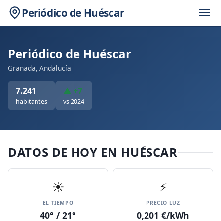
Periódico de Huéscar
Periódico de Huéscar
Granada, Andalucía
7.241
▲ +7
habitantes
vs 2024
DATOS DE HOY EN HUÉSCAR
☀️
⚡
EL TIEMPO
PRECIO LUZ
40° / 21°
0,201 €/kWh