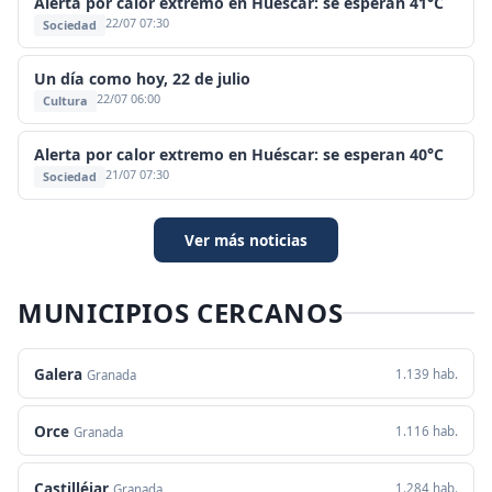
Alerta por calor extremo en Huéscar: se esperan 41°C
22/07 07:30
Sociedad
Un día como hoy, 22 de julio
22/07 06:00
Cultura
Alerta por calor extremo en Huéscar: se esperan 40°C
21/07 07:30
Sociedad
Ver más noticias
MUNICIPIOS CERCANOS
Galera
1.139 hab.
Granada
Orce
1.116 hab.
Granada
Castilléjar
1.284 hab.
Granada