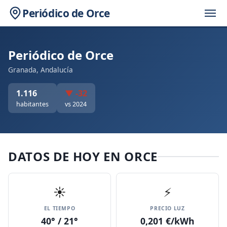
Periódico de Orce
Periódico de Orce
Granada, Andalucía
1.116
▼ -32
habitantes
vs 2024
DATOS DE HOY EN ORCE
☀️
⚡
EL TIEMPO
PRECIO LUZ
40° / 21°
0,201 €/kWh