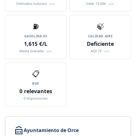
Intervalos nubosos ·
Valle: 15:00h ·
ayer
ayer
⛽️
🍃
GASOLINA 95
CALIDAD AIRE
1,615 €/L
Deficiente
Media Granada ·
AQI 73 ·
ayer
ayer
📋
BOE
0 relevantes
0 disposiciones
Ayuntamiento de Orce