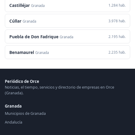
Castilléjar
1.284 hab.
Granada
Cúllar
3.978 hab.
Granada
Puebla de Don Fadrique
2.195 hab.
Granada
Benamaurel
2.235 hab.
Granada
Periódico de Orce
Noticias, el tiempo, servicios y directorio de empresas en Orce
(Granada).
Granada
Municipios de Granada
Andalucía