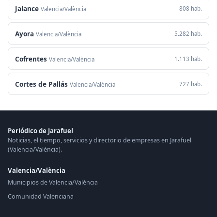
Jalance
808 hab.
Valencia/València
Ayora
5.282 hab.
Valencia/València
Cofrentes
1.113 hab.
Valencia/València
Cortes de Pallás
727 hab.
Valencia/València
Periódico de Jarafuel
Noticias, el tiempo, servicios y directorio de empresas en Jarafuel
(Valencia/València).
Valencia/València
Municipios de Valencia/València
Comunidad Valenciana