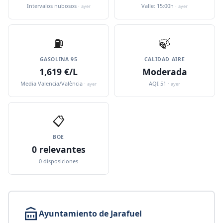
Intervalos nubosos ·
Valle: 15:00h ·
ayer
ayer
⛽️
🍃
GASOLINA 95
CALIDAD AIRE
1,619 €/L
Moderada
Media Valencia/València ·
AQI 51 ·
ayer
ayer
📋
BOE
0 relevantes
0 disposiciones
Ayuntamiento de Jarafuel