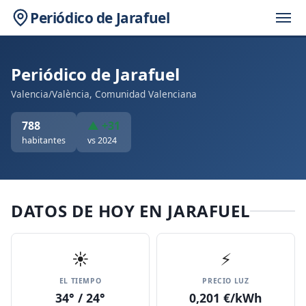
Periódico de Jarafuel
Periódico de Jarafuel
Valencia/València, Comunidad Valenciana
788
▲ +31
habitantes
vs 2024
DATOS DE HOY EN JARAFUEL
☀️
⚡
EL TIEMPO
PRECIO LUZ
34° / 24°
0,201 €/kWh