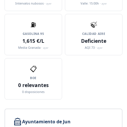
Intervalos nubosos ·
Valle: 15:00h ·
ayer
ayer
⛽️
🍃
GASOLINA 95
CALIDAD AIRE
1,615 €/L
Deficiente
Media Granada ·
AQI 73 ·
ayer
ayer
📋
BOE
0 relevantes
0 disposiciones
Ayuntamiento de Jun