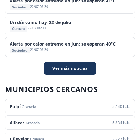
Alerta por calor extremo en Jun: se esperan 41°C
22/07 07:30
Sociedad
Un día como hoy, 22 de julio
22/07 06:00
Cultura
Alerta por calor extremo en Jun: se esperan 40°C
21/07 07:30
Sociedad
Ver más noticias
MUNICIPIOS CERCANOS
Pulpí
5.140 hab.
Granada
Alfacar
5.834 hab.
Granada
Güevéjar
2.723 hab.
Granada