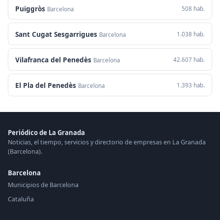
Puiggròs
508 hab.
Barcelona
Sant Cugat Sesgarrigues
1.038 hab.
Barcelona
Vilafranca del Penedès
42.607 hab.
Barcelona
El Pla del Penedès
1.393 hab.
Barcelona
Periódico de La Granada
Noticias, el tiempo, servicios y directorio de empresas en La Granada
(Barcelona).
Barcelona
Municipios de Barcelona
Cataluña