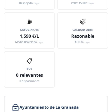
Despejado ·
Valle: 15:00h ·
ayer
ayer
⛽️
🍃
GASOLINA 95
CALIDAD AIRE
1,590 €/L
Razonable
Media Barcelona ·
AQI 34 ·
ayer
ayer
📋
BOE
0 relevantes
0 disposiciones
Ayuntamiento de La Granada