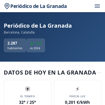
Periódico de La Granada
Periódico de La Granada
Barcelona, Cataluña
2.287
▲ +24
habitantes
vs 2024
DATOS DE HOY EN LA GRANADA
☀️
⚡
EL TIEMPO
PRECIO LUZ
32° / 25°
0,201 €/kWh