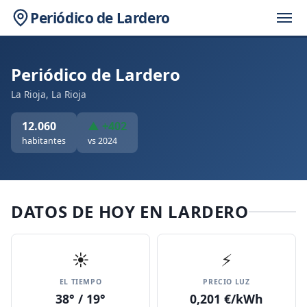
Periódico de Lardero
Periódico de Lardero
La Rioja, La Rioja
12.060
▲ +402
habitantes
vs 2024
DATOS DE HOY EN LARDERO
☀️
⚡
EL TIEMPO
PRECIO LUZ
38° / 19°
0,201 €/kWh