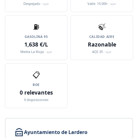
Despejado ·
Valle: 15:00h ·
ayer
ayer
⛽️
🍃
GASOLINA 95
CALIDAD AIRE
1,638 €/L
Razonable
Media La Rioja ·
AQI 35 ·
ayer
ayer
📋
BOE
0 relevantes
0 disposiciones
Ayuntamiento de Lardero