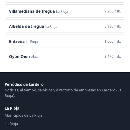
Villamediana de Iregua
9.263 hab.
La Rioja
Albelda de Iregua
3.930 hab.
La Rioja
Entrena
1.660 hab.
La Rioja
Oyón-Oion
3.476 hab.
Álava
Periódico de Lardero
Noticias, el tiempo, servicios y directorio de empresas en Lardero (La
Rioja).
La Rioja
Municipios de La Rioja
La Rioja