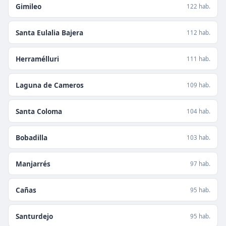
Gimileo
122 hab.
Santa Eulalia Bajera
112 hab.
Herramélluri
111 hab.
Laguna de Cameros
109 hab.
Santa Coloma
104 hab.
Bobadilla
103 hab.
Manjarrés
97 hab.
Cañas
95 hab.
Santurdejo
95 hab.