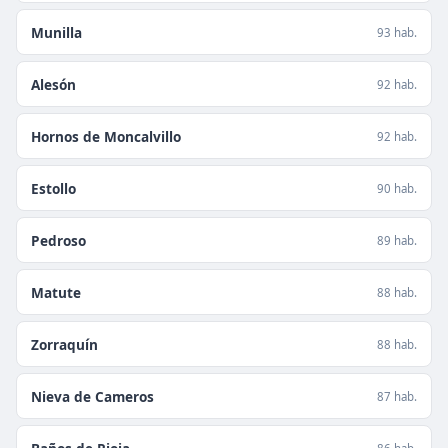
Munilla
93 hab.
Alesón
92 hab.
Hornos de Moncalvillo
92 hab.
Estollo
90 hab.
Pedroso
89 hab.
Matute
88 hab.
Zorraquín
88 hab.
Nieva de Cameros
87 hab.