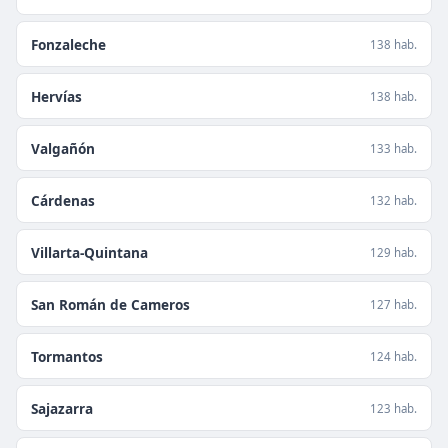
Fonzaleche
138 hab.
Hervías
138 hab.
Valgañón
133 hab.
Cárdenas
132 hab.
Villarta-Quintana
129 hab.
San Román de Cameros
127 hab.
Tormantos
124 hab.
Sajazarra
123 hab.