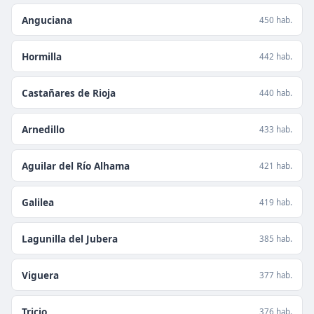
Anguciana
450 hab.
Hormilla
442 hab.
Castañares de Rioja
440 hab.
Arnedillo
433 hab.
Aguilar del Río Alhama
421 hab.
Galilea
419 hab.
Lagunilla del Jubera
385 hab.
Viguera
377 hab.
Tricio
376 hab.