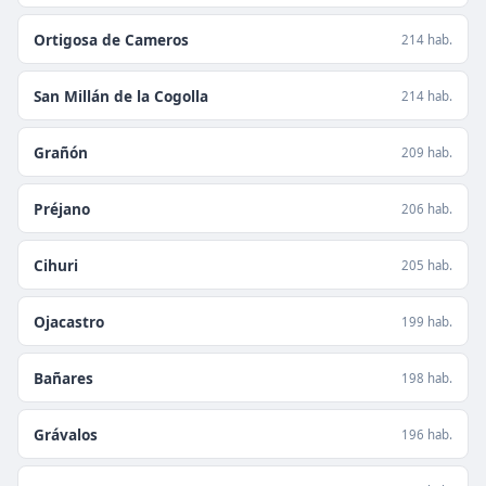
Ortigosa de Cameros
214 hab.
San Millán de la Cogolla
214 hab.
Grañón
209 hab.
Préjano
206 hab.
Cihuri
205 hab.
Ojacastro
199 hab.
Bañares
198 hab.
Grávalos
196 hab.