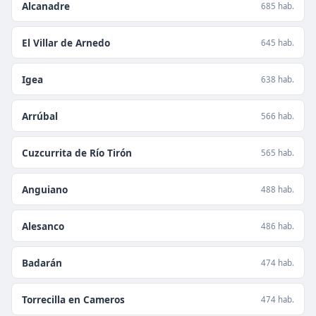
Alcanadre
685 hab.
El Villar de Arnedo
645 hab.
Igea
638 hab.
Arrúbal
566 hab.
Cuzcurrita de Río Tirón
565 hab.
Anguiano
488 hab.
Alesanco
486 hab.
Badarán
474 hab.
Torrecilla en Cameros
474 hab.