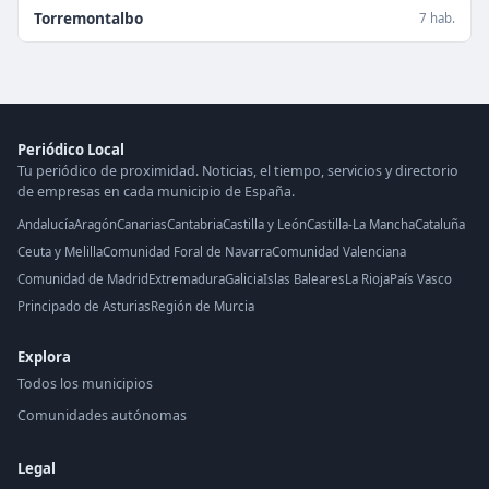
Torremontalbo
7 hab.
Periódico Local
Tu periódico de proximidad. Noticias, el tiempo, servicios y directorio
de empresas en cada municipio de España.
Andalucía
Aragón
Canarias
Cantabria
Castilla y León
Castilla-La Mancha
Cataluña
Ceuta y Melilla
Comunidad Foral de Navarra
Comunidad Valenciana
Comunidad de Madrid
Extremadura
Galicia
Islas Baleares
La Rioja
País Vasco
Principado de Asturias
Región de Murcia
Explora
Todos los municipios
Comunidades autónomas
Legal