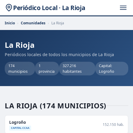
Periódico Local · La Rioja
Inicio
›
Comunidades
›
La Rioja
La Rioja
Periódicos locales de todos los municipios de La Rioja
174
1
327.216
Capital:
municipios
provincia
habitantes
Logroño
LA RIOJA
(174 MUNICIPIOS)
Logroño
152.150 hab.
CAPITAL CCAA