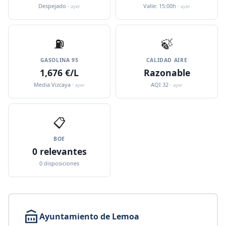
Despejado ·
Valle: 15:00h ·
ayer
ayer
⛽️
🍃
GASOLINA 95
CALIDAD AIRE
1,676 €/L
Razonable
Media Vizcaya ·
AQI 32 ·
ayer
ayer
📋
BOE
0 relevantes
0 disposiciones
Ayuntamiento de Lemoa