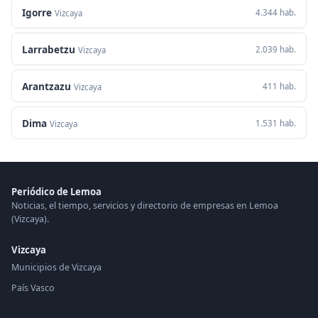
Igorre
4.344 hab.
Vizcaya
Larrabetzu
2.039 hab.
Vizcaya
Arantzazu
411 hab.
Vizcaya
Dima
1.531 hab.
Vizcaya
Periódico de Lemoa
Noticias, el tiempo, servicios y directorio de empresas en Lemoa
(Vizcaya).
Vizcaya
Municipios de Vizcaya
País Vasco