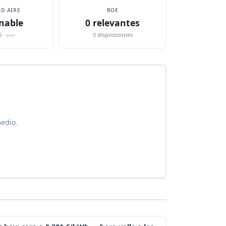
D AIRE
BOE
nable
0 relevantes
0 ·
0 disposiciones
ayer
medio.