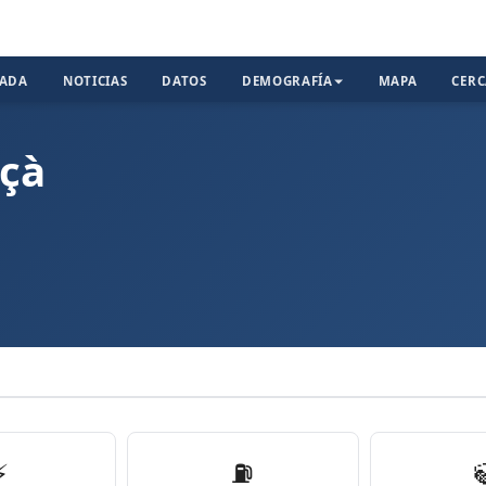
TADA
NOTICIAS
DATOS
DEMOGRAFÍA
MAPA
CER
nçà
À
⚡
⛽️
