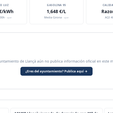
IO LUZ
GASOLINA 95
CALIDA
 €/kWh
1,648 €/L
Razo
:00h ·
Media Girona ·
AQI 4
ayer
ayer
untamiento de Llançà aún no publica información oficial en este 
¿Eres del ayuntamiento? Publica aquí →