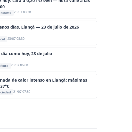
z hoy: cara a 0,201 €/kWh — hora valle a las
:00
23/07 08:30
onsumo
enos días, Llançà — 23 de julio de 2026
23/07 08:30
cal
 día como hoy, 23 de julio
23/07 06:00
ltura
rnada de calor intenso en Llançà: máximas
 37°C
21/07 07:30
ciedad