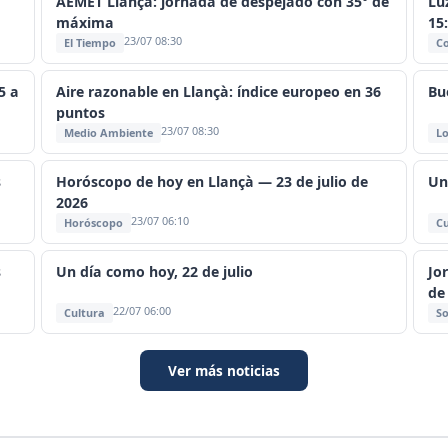
AEMET Llançà: jornada de despejado con 35° de
Lu
máxima
15
23/07 08:30
El Tiempo
C
5 a
Aire razonable en Llançà: índice europeo en 36
Bu
puntos
23/07 08:30
Medio Ambiente
Lo
s
Horóscopo de hoy en Llançà — 23 de julio de
Un
2026
23/07 06:10
Horóscopo
Cu
s
Un día como hoy, 22 de julio
Jo
de
22/07 06:00
Cultura
So
Ver más noticias