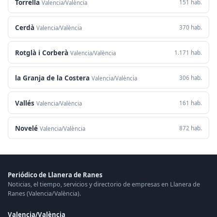
Torrella
151 hab.
Valencia/València
Cerdà
370 hab.
Valencia/València
Rotglà i Corberà
1.171 hab.
Valencia/València
la Granja de la Costera
306 hab.
Valencia/València
Vallés
161 hab.
Valencia/València
Novelé
872 hab.
Valencia/València
Periódico de Llanera de Ranes
Noticias, el tiempo, servicios y directorio de empresas en Llanera de
Ranes (Valencia/València).
Valencia/València