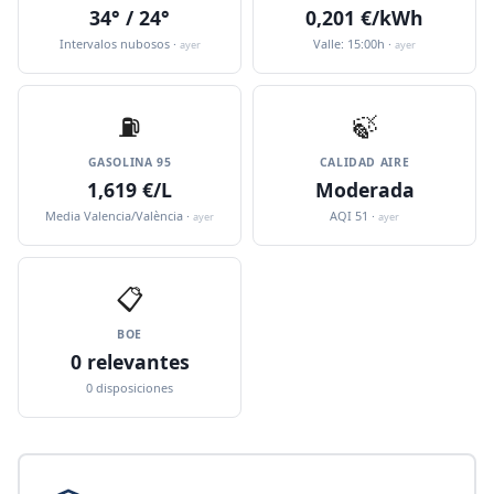
34° / 24°
0,201 €/kWh
Intervalos nubosos ·
Valle: 15:00h ·
ayer
ayer
⛽️
🍃
GASOLINA 95
CALIDAD AIRE
1,619 €/L
Moderada
Media Valencia/València ·
AQI 51 ·
ayer
ayer
📋
BOE
0 relevantes
0 disposiciones