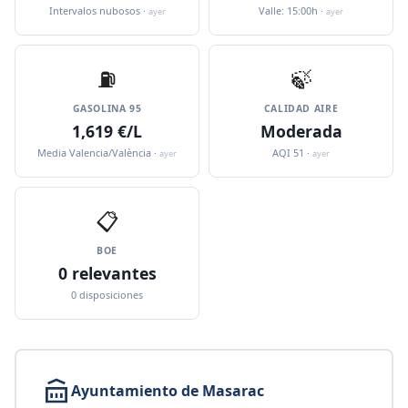
Intervalos nubosos ·
Valle: 15:00h ·
ayer
ayer
⛽️
🍃
GASOLINA 95
CALIDAD AIRE
1,619 €/L
Moderada
Media Valencia/València ·
AQI 51 ·
ayer
ayer
📋
BOE
0 relevantes
0 disposiciones
Ayuntamiento de Masarac