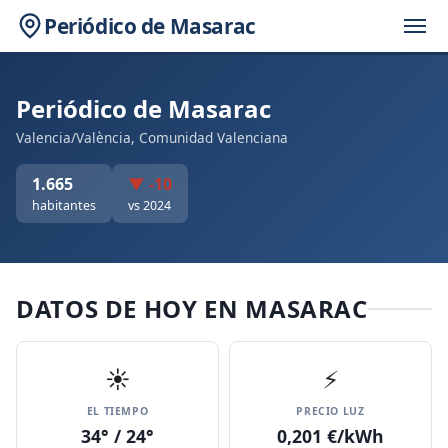
Periódico de Masarac
Periódico de Masarac
Valencia/València, Comunidad Valenciana
1.665
▼ -10
habitantes
vs 2024
DATOS DE HOY EN MASARAC
☀️
⚡
EL TIEMPO
PRECIO LUZ
34° / 24°
0,201 €/kWh