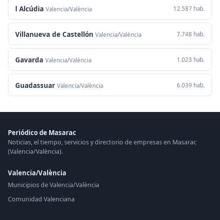
l Alcúdia
12.587 hab.
Valencia/València
Villanueva de Castellón
7.748 hab.
Valencia/València
Gavarda
1.023 hab.
Valencia/València
Guadassuar
6.039 hab.
Valencia/València
Periódico de Masarac
Noticias, el tiempo, servicios y directorio de empresas en Masarac
(Valencia/València).
Valencia/València
Municipios de Valencia/València
Comunidad Valenciana