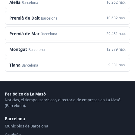
Alella
10.262 hab.
Barcelona
Premià de Dalt
10.632 hab.
Barcelona
Premià de Mar
29.431 hab.
Barcelona
Montgat
12.879 hab.
Barcelona
Tiana
9.331 hab.
Barcelona
Periódico de La Masó
Noticias, el tiempo, servicios y directorio de empresas en La Masó
(Barcelona).
Barcelona
Municipios de Barcelona
Cataluña