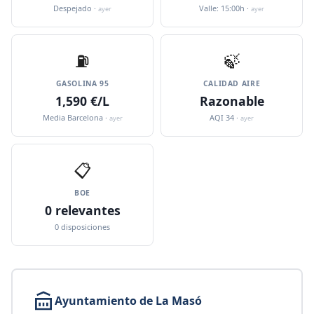
Despejado ·
Valle: 15:00h ·
ayer
ayer
⛽️
🍃
GASOLINA 95
CALIDAD AIRE
1,590 €/L
Razonable
Media Barcelona ·
AQI 34 ·
ayer
ayer
📋
BOE
0 relevantes
0 disposiciones
Ayuntamiento de La Masó