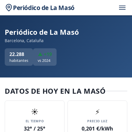
Periódico de La Masó
Periódico de La Masó
Barcelona, Cataluña
22.288
▲ +19
habitantes
vs 2024
DATOS DE HOY EN LA MASÓ
☀️
⚡
EL TIEMPO
PRECIO LUZ
32° / 25°
0,201 €/kWh