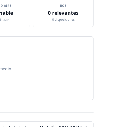
D AIRE
BOE
nable
0 relevantes
2 ·
0 disposiciones
ayer
 medio.