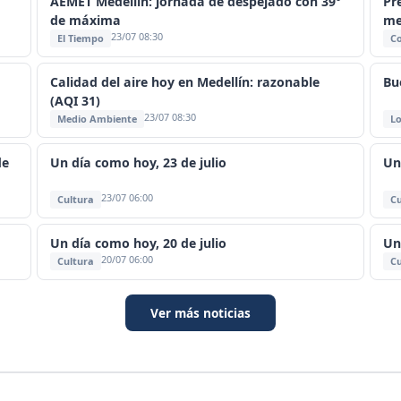
AEMET Medellín: jornada de despejado con 39°
Pr
de máxima
me
23/07 08:30
El Tiempo
C
Calidad del aire hoy en Medellín: razonable
Bu
(AQI 31)
23/07 08:30
Medio Ambiente
Lo
de
Un día como hoy, 23 de julio
Un
23/07 06:00
Cultura
Cu
Un día como hoy, 20 de julio
Un
20/07 06:00
Cultura
Cu
Ver más noticias