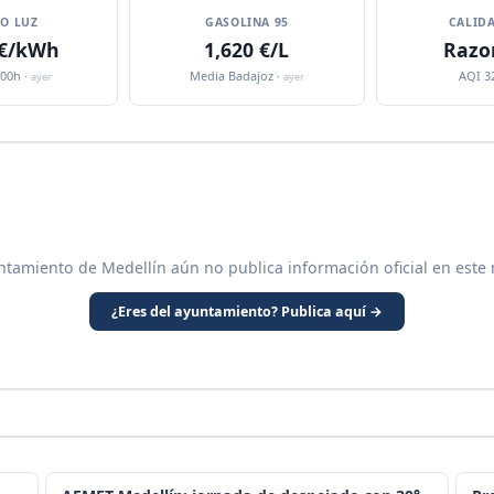
IO LUZ
GASOLINA 95
CALIDA
 €/kWh
1,620 €/L
Razo
:00h ·
Media Badajoz ·
AQI 3
ayer
ayer
ntamiento de Medellín aún no publica información oficial en este
¿Eres del ayuntamiento? Publica aquí →