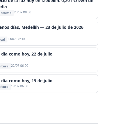
ecio de la luz hoy en Medellín: 0,201 €/kWh de
dia
23/07 08:30
onsumo
enos días, Medellín — 23 de julio de 2026
23/07 08:30
cal
 día como hoy, 22 de julio
22/07 06:00
ltura
 día como hoy, 19 de julio
19/07 06:00
ltura