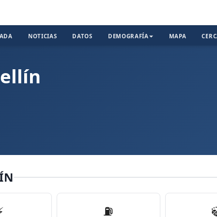
TADA
NOTICIAS
DATOS
DEMOGRAFÍA
MAPA
CER
ellín
ÍN
⚡
⛽️
