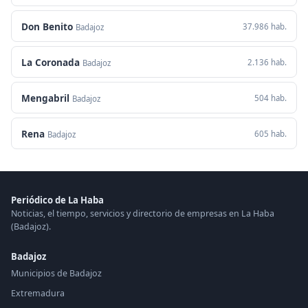
Don Benito
37.986 hab.
Badajoz
La Coronada
2.136 hab.
Badajoz
Mengabril
504 hab.
Badajoz
Rena
605 hab.
Badajoz
Periódico de La Haba
Noticias, el tiempo, servicios y directorio de empresas en La Haba
(Badajoz).
Badajoz
Municipios de Badajoz
Extremadura