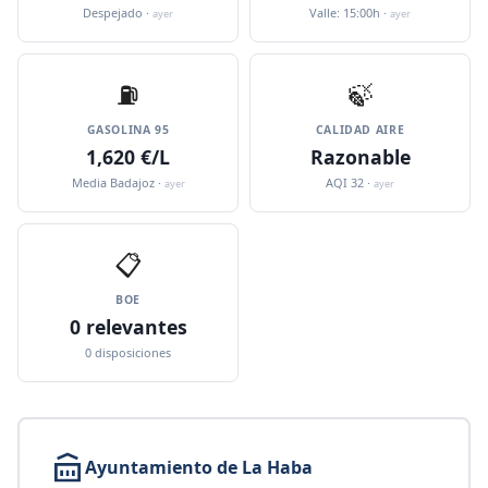
Despejado ·
Valle: 15:00h ·
ayer
ayer
⛽️
🍃
GASOLINA 95
CALIDAD AIRE
1,620 €/L
Razonable
Media Badajoz ·
AQI 32 ·
ayer
ayer
📋
BOE
0 relevantes
0 disposiciones
Ayuntamiento de La Haba