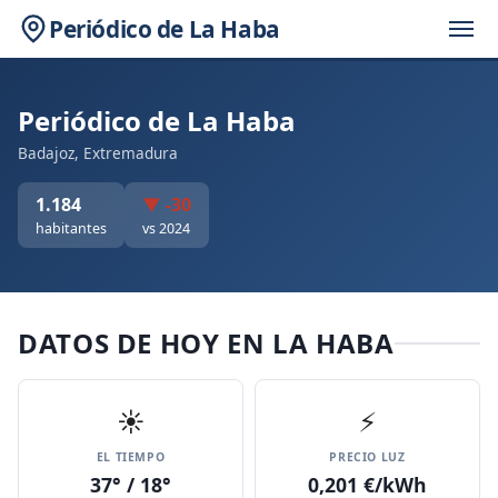
Periódico de La Haba
Periódico de La Haba
Badajoz, Extremadura
1.184
▼ -30
habitantes
vs 2024
DATOS DE HOY EN LA HABA
☀️
⚡
EL TIEMPO
PRECIO LUZ
37° / 18°
0,201 €/kWh