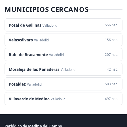
MUNICIPIOS CERCANOS
Pozal de Gallinas
556 hab.
Valladolid
Velascálvaro
156 hab.
Valladolid
Rubí de Bracamonte
207 hab.
Valladolid
Moraleja de las Panaderas
42 hab.
Valladolid
Pozaldez
503 hab.
Valladolid
Villaverde de Medina
497 hab.
Valladolid
Periódico de Medina del Campo