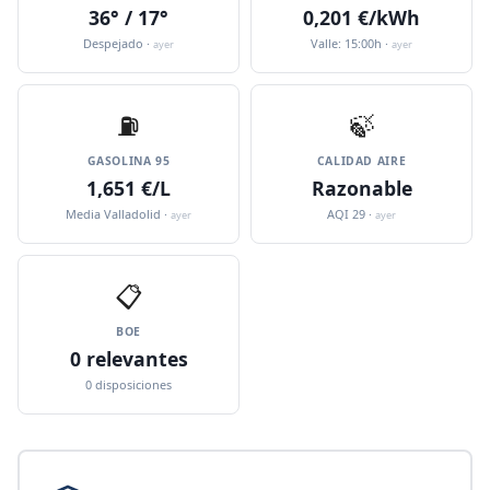
36° / 17°
0,201 €/kWh
Despejado ·
Valle: 15:00h ·
ayer
ayer
⛽️
🍃
GASOLINA 95
CALIDAD AIRE
1,651 €/L
Razonable
Media Valladolid ·
AQI 29 ·
ayer
ayer
📋
BOE
0 relevantes
0 disposiciones