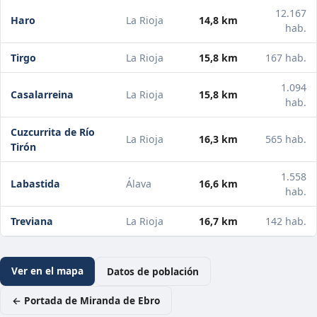
12.167
Haro
La Rioja
14,8 km
hab.
Tirgo
La Rioja
15,8 km
167 hab.
1.094
Casalarreina
La Rioja
15,8 km
hab.
Cuzcurrita de Río
La Rioja
16,3 km
565 hab.
Tirón
1.558
Labastida
Álava
16,6 km
hab.
Treviana
La Rioja
16,7 km
142 hab.
Ver en el mapa
Datos de población
← Portada de Miranda de Ebro