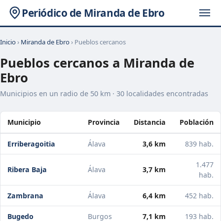
Periódico de Miranda de Ebro
Inicio
›
Miranda de Ebro
› Pueblos cercanos
Pueblos cercanos a Miranda de
Ebro
Municipios en un radio de 50 km · 30 localidades encontradas
Municipio
Provincia
Distancia
Población
Erriberagoitia
Álava
3,6 km
839 hab.
1.477
Ribera Baja
Álava
3,7 km
hab.
Zambrana
Álava
6,4 km
452 hab.
Bugedo
Burgos
7,1 km
193 hab.