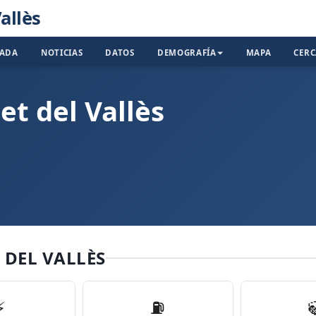
allès
TADA
NOTICIAS
DATOS
DEMOGRAFÍA
MAPA
CER
et del Vallès
 DEL VALLÈS
⚡
⛽️
