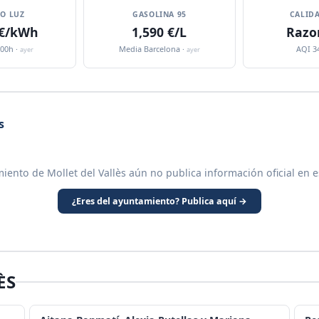
IO LUZ
GASOLINA 95
CALIDA
 €/kWh
1,590 €/L
Razo
:00h ·
Media Barcelona ·
AQI 3
ayer
ayer
s
iento de Mollet del Vallès aún no publica información oficial en 
¿Eres del ayuntamiento? Publica aquí →
ÈS