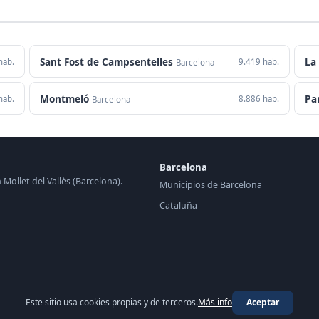
Sant Fost de Campsentelles
La
hab.
9.419 hab.
Barcelona
Montmeló
Par
hab.
8.886 hab.
Barcelona
Barcelona
 Mollet del Vallès (Barcelona).
Municipios de Barcelona
Cataluña
Este sitio usa cookies propias y de terceros.
Más info
Aceptar
© 2026 Periódico de Mollet del Vallès ·
periodico.top