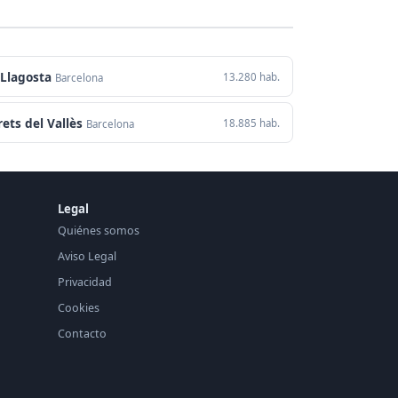
 Llagosta
13.280 hab.
Barcelona
ets del Vallès
18.885 hab.
Barcelona
Legal
Quiénes somos
Aviso Legal
Privacidad
Cookies
Contacto