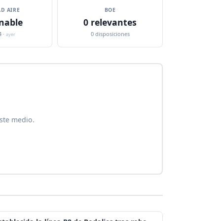
D AIRE
BOE
nable
0 relevantes
4 ·
0 disposiciones
ayer
este medio.