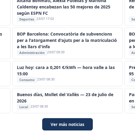
Aitana Bonmatí, Alexia Putellas y Mariona
Re
Caldentey encabezan las 50 mejores de 2025
de
según ESPN FC
23/07 17:02
Deportes
So
s
BOP Barcelona: Convocatòria de subvencions
BO
per a l'atorgament d'ajuts per a la matriculació
pe
a les llars d'infa
a 
23/07 09:30
Administración
Ad
Luz hoy: cara a 0,201 €/kWh — hora valle a las
Pr
15:00
95
23/07 08:30
Consumo
C
Buenos días, Mollet del Vallès — 23 de julio de
Pa
2026
en
23/07 08:30
Local
So
Ver más noticias