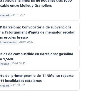
stablecida la línea R8 de Rodalies tras robo
 cable entre Mollet y Granollers
23/07 17:02
ciedad
P Barcelona: Convocatòria de subvencions
r a l'atorgament d'ajuts de menjador escolar
les escoles bresso
23/07 09:30
ministración
ecios de combustible en Barcelona: gasolina
 a 1,569€
23/07 08:30
onsumo
rte del primer premio de 'El Niño' se reparte
 11 localidades catalanas
23/07 08:02
ciedad