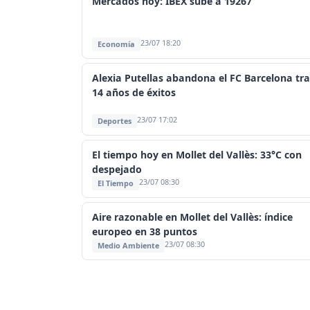
Mercados hoy: IBEX sube a 19267
23/07 18:20
Economía
Alexia Putellas abandona el FC Barcelona tra
14 años de éxitos
23/07 17:02
Deportes
El tiempo hoy en Mollet del Vallès: 33°C con
despejado
23/07 08:30
El Tiempo
Aire razonable en Mollet del Vallès: índice
europeo en 38 puntos
23/07 08:30
Medio Ambiente