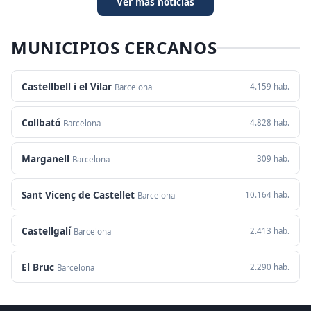
Ver más noticias
MUNICIPIOS CERCANOS
Castellbell i el Vilar
4.159 hab.
Barcelona
Collbató
4.828 hab.
Barcelona
Marganell
309 hab.
Barcelona
Sant Vicenç de Castellet
10.164 hab.
Barcelona
Castellgalí
2.413 hab.
Barcelona
El Bruc
2.290 hab.
Barcelona