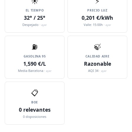
☀️
⚡
EL TIEMPO
PRECIO LUZ
32° / 25°
0,201 €/kWh
Despejado ·
Valle: 15:00h ·
ayer
ayer
⛽️
🍃
GASOLINA 95
CALIDAD AIRE
1,590 €/L
Razonable
Media Barcelona ·
AQI 34 ·
ayer
ayer
📋
BOE
0 relevantes
0 disposiciones