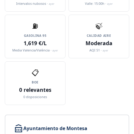
Intervalos nubosos ·
Valle: 15:00h ·
ayer
ayer
⛽️
🍃
GASOLINA 95
CALIDAD AIRE
1,619 €/L
Moderada
Media Valencia/València ·
AQI 51 ·
ayer
ayer
📋
BOE
0 relevantes
0 disposiciones
Ayuntamiento de Montesa