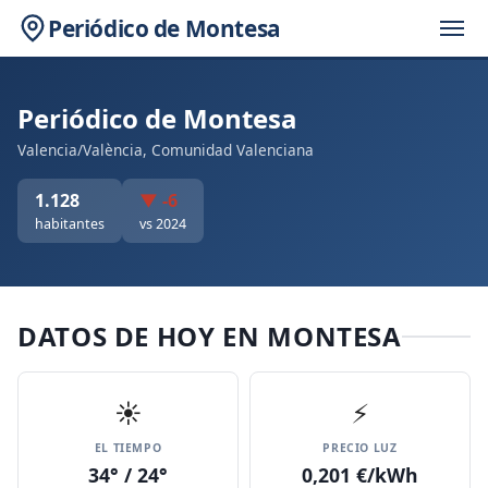
Periódico de Montesa
Periódico de Montesa
Valencia/València, Comunidad Valenciana
1.128
▼ -6
habitantes
vs 2024
DATOS DE HOY EN MONTESA
☀️
⚡
EL TIEMPO
PRECIO LUZ
34° / 24°
0,201 €/kWh