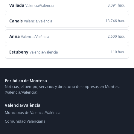
Vallada
3.091 hab.
Valencia/València
Canals
13.746 hab.
Valencia/València
Anna
2.600 hab.
Valencia/València
Estubeny
110 hab.
Valencia/València
Periódico de Montesa
Noticias, el tiempo, servicios y directorio de empresas en Montesa
(Valencia/València).
Valencia/València
Municipios de Valencia/València
Comunidad Valenciana