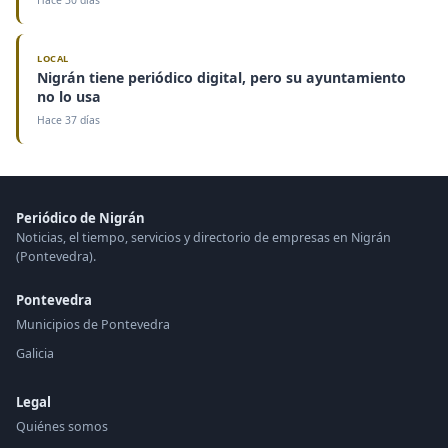
Hace 30 días
LOCAL
Nigrán tiene periódico digital, pero su ayuntamiento
no lo usa
Hace 37 días
Periódico de Nigrán
Noticias, el tiempo, servicios y directorio de empresas en Nigrán
(Pontevedra).
Pontevedra
Municipios de Pontevedra
Galicia
Legal
Quiénes somos