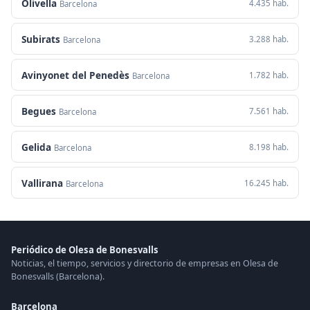
Olivella
4.435 hab.
Barcelona
Subirats
3.288 hab.
Barcelona
Avinyonet del Penedès
1.782 hab.
Barcelona
Begues
7.561 hab.
Barcelona
Gelida
8.198 hab.
Barcelona
Vallirana
16.245 hab.
Barcelona
Periódico de Olesa de Bonesvalls
Noticias, el tiempo, servicios y directorio de empresas en Olesa de
Bonesvalls (Barcelona).
Barcelona