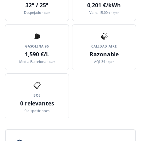
32° / 25°
0,201 €/kWh
Despejado ·
Valle: 15:00h ·
ayer
ayer
⛽️
🍃
GASOLINA 95
CALIDAD AIRE
1,590 €/L
Razonable
Media Barcelona ·
AQI 34 ·
ayer
ayer
📋
BOE
0 relevantes
0 disposiciones