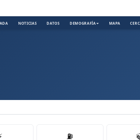
TADA
NOTICIAS
DATOS
DEMOGRAFÍA
MAPA
CER
t
⚡
⛽️
