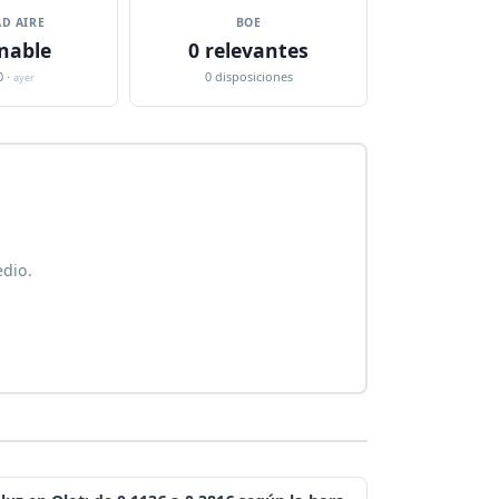
D AIRE
BOE
nable
0 relevantes
0 ·
0 disposiciones
ayer
edio.