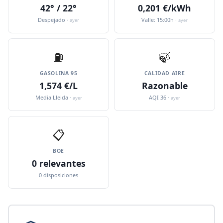
42° / 22°
0,201 €/kWh
Despejado ·
Valle: 15:00h ·
ayer
ayer
⛽️
🍃
GASOLINA 95
CALIDAD AIRE
1,574 €/L
Razonable
Media Lleida ·
AQI 36 ·
ayer
ayer
📋
BOE
0 relevantes
0 disposiciones