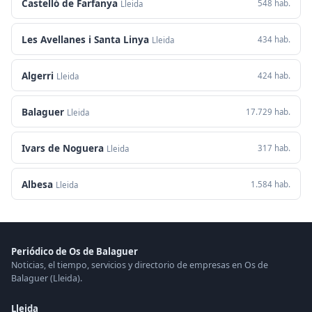
Castelló de Farfanya
548 hab.
Lleida
Les Avellanes i Santa Linya
434 hab.
Lleida
Algerri
424 hab.
Lleida
Balaguer
17.729 hab.
Lleida
Ivars de Noguera
317 hab.
Lleida
Albesa
1.584 hab.
Lleida
Periódico de Os de Balaguer
Noticias, el tiempo, servicios y directorio de empresas en Os de
Balaguer (Lleida).
Lleida