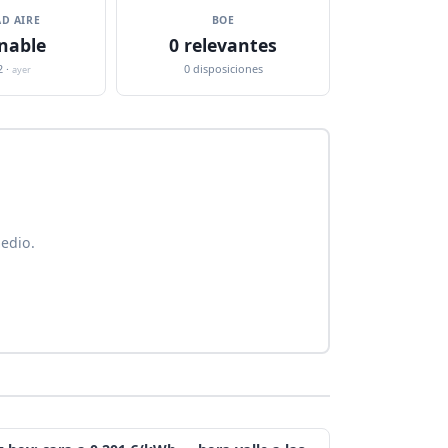
D AIRE
BOE
nable
0 relevantes
2 ·
0 disposiciones
ayer
edio.