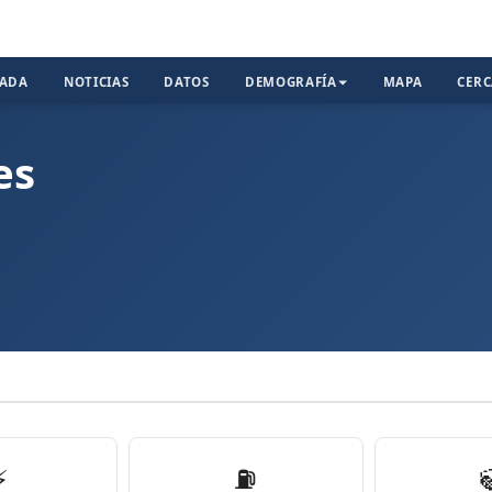
TADA
NOTICIAS
DATOS
DEMOGRAFÍA
MAPA
CER
es
⚡
⛽️
