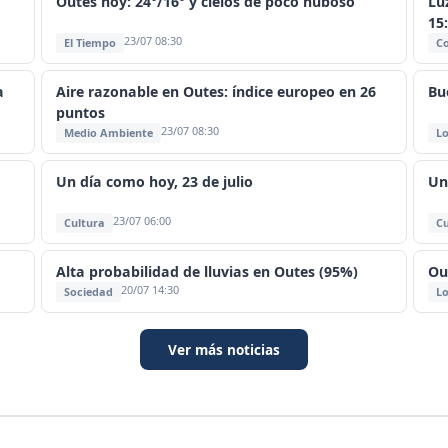
Outes hoy: 24°/16° y cielos de poco nuboso
Lu
15
23/07 08:30
El Tiempo
C
a
Aire razonable en Outes: índice europeo en 26
Bu
puntos
23/07 08:30
Medio Ambiente
Lo
Un día como hoy, 23 de julio
Un
23/07 06:00
Cultura
Cu
Alta probabilidad de lluvias en Outes (95%)
Ou
20/07 14:30
Sociedad
Lo
Ver más noticias