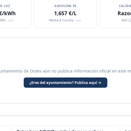
IO LUZ
GASOLINA 95
CALIDA
 €/kWh
1,657 €/L
Razo
:00h ·
Media A Coruña ·
AQI 2
ayer
ayer
yuntamiento de Outes aún no publica información oficial en este m
¿Eres del ayuntamiento? Publica aquí →