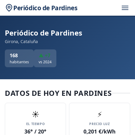
Periódico de Pardines
Periódico de Pardines
Girona, Cataluña
168
▲ +7
habitantes
vs 2024
DATOS DE HOY EN PARDINES
☀️
⚡
EL TIEMPO
PRECIO LUZ
36° / 20°
0,201 €/kWh