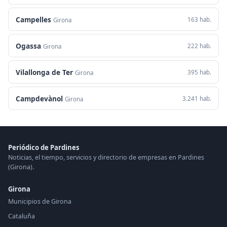
Campelles
163 hab.
Girona
Ogassa
222 hab.
Girona
Vilallonga de Ter
395 hab.
Girona
Campdevànol
3.241 hab.
Girona
Periódico de Pardines
Noticias, el tiempo, servicios y directorio de empresas en Pardines
(Girona).
Girona
Municipios de Girona
Cataluña