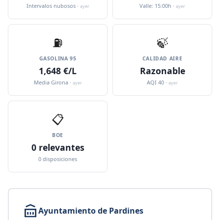
Intervalos nubosos ·
Valle: 15:00h ·
ayer
ayer
⛽️
🍃
GASOLINA 95
CALIDAD AIRE
1,648 €/L
Razonable
Media Girona ·
AQI 40 ·
ayer
ayer
📋
BOE
0 relevantes
0 disposiciones
Ayuntamiento de Pardines