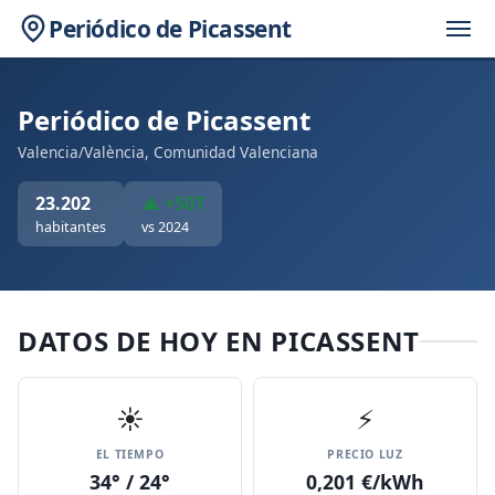
Periódico de Picassent
Periódico de Picassent
Valencia/València, Comunidad Valenciana
23.202
▲ +507
habitantes
vs 2024
DATOS DE HOY EN PICASSENT
☀️
⚡
EL TIEMPO
PRECIO LUZ
34° / 24°
0,201 €/kWh