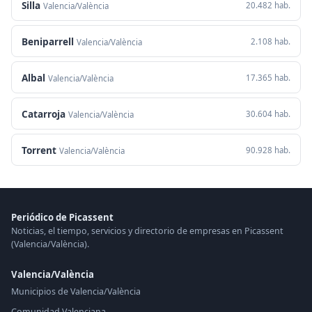
Silla
20.482 hab.
Valencia/València
Beniparrell
2.108 hab.
Valencia/València
Albal
17.365 hab.
Valencia/València
Catarroja
30.604 hab.
Valencia/València
Torrent
90.928 hab.
Valencia/València
Periódico de Picassent
Noticias, el tiempo, servicios y directorio de empresas en Picassent
(Valencia/València).
Valencia/València
Municipios de Valencia/València
Comunidad Valenciana