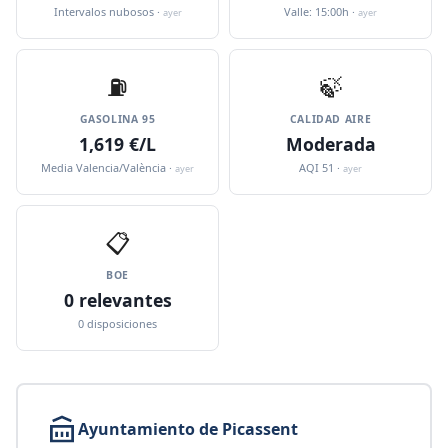
Intervalos nubosos ·
Valle: 15:00h ·
ayer
ayer
⛽️
🍃
GASOLINA 95
CALIDAD AIRE
1,619 €/L
Moderada
Media Valencia/València ·
AQI 51 ·
ayer
ayer
📋
BOE
0 relevantes
0 disposiciones
Ayuntamiento de Picassent