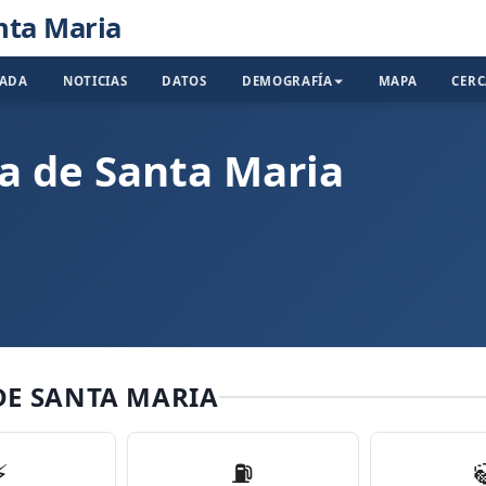
anta Maria
TADA
NOTICIAS
DATOS
DEMOGRAFÍA
MAPA
CER
la de Santa Maria
 DE SANTA MARIA
⚡
⛽️
