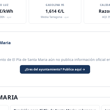
IO LUZ
GASOLINA 95
CALIDA
 €/kWh
1,614 €/L
Razo
:00h ·
Media Tarragona ·
AQI 3
ayer
ayer
 Maria
nto de El Pla de Santa Maria aún no publica información oficial e
¿Eres del ayuntamiento? Publica aquí →
 MARIA