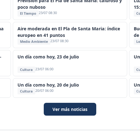
Previsión para El Pla de Santa Maria: caluroso y
Lu
poco nuboso
15
23/07 08:30
El Tiempo
C
na
Aire moderada en El Pla de Santa Maria: índice
Bu
europeo en 41 puntos
de
23/07 08:30
Medio Ambiente
Lo
—
Un día como hoy, 23 de julio
Un
23/07 06:00
Cultura
Cu
Un día como hoy, 20 de julio
Un
20/07 06:00
Cultura
Cu
Ver más noticias