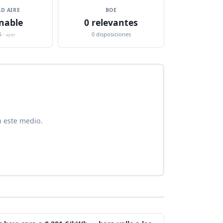
D AIRE
BOE
nable
0 relevantes
5 ·
0 disposiciones
ayer
n este medio.