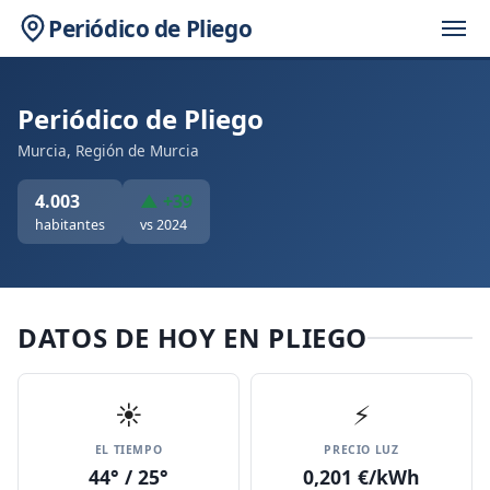
Periódico de Pliego
Periódico de Pliego
Murcia, Región de Murcia
4.003
▲ +39
habitantes
vs 2024
DATOS DE HOY EN PLIEGO
☀️
⚡
EL TIEMPO
PRECIO LUZ
44° / 25°
0,201 €/kWh