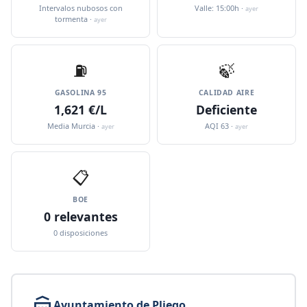
Intervalos nubosos con
Valle: 15:00h ·
ayer
tormenta ·
ayer
⛽️
🍃
GASOLINA 95
CALIDAD AIRE
1,621 €/L
Deficiente
Media Murcia ·
AQI 63 ·
ayer
ayer
📋
BOE
0 relevantes
0 disposiciones
Ayuntamiento de Pliego