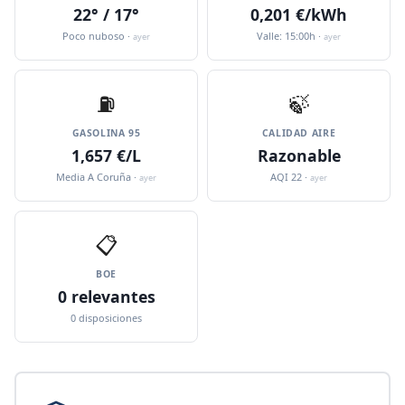
22° / 17°
0,201 €/kWh
Poco nuboso ·
Valle: 15:00h ·
ayer
ayer
⛽️
🍃
GASOLINA 95
CALIDAD AIRE
1,657 €/L
Razonable
Media A Coruña ·
AQI 22 ·
ayer
ayer
📋
BOE
0 relevantes
0 disposiciones