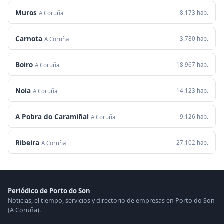
Muros
8.173 hab.
A Coruña
Carnota
3.780 hab.
A Coruña
Boiro
18.967 hab.
A Coruña
Noia
14.123 hab.
A Coruña
A Pobra do Caramiñal
9.126 hab.
A Coruña
Ribeira
27.102 hab.
A Coruña
Periódico de Porto do Son
Noticias, el tiempo, servicios y directorio de empresas en Porto do Son
(A Coruña).